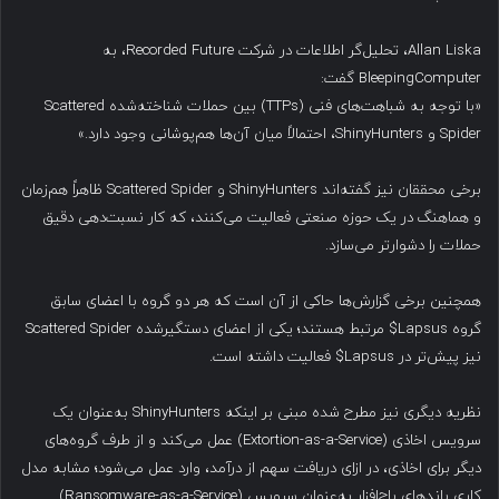
Allan Liska، تحلیل‌گر اطلاعات در شرکت Recorded Future، به
BleepingComputer گفت:
«با توجه به شباهت‌های فنی (TTPs) بین حملات شناخته‌شده Scattered
Spider و ShinyHunters، احتمالاً میان آن‌ها هم‌پوشانی وجود دارد.»
برخی محققان نیز گفته‌اند ShinyHunters و Scattered Spider ظاهراً هم‌زمان
و هماهنگ در یک حوزه صنعتی فعالیت می‌کنند، که کار نسبت‌دهی دقیق
حملات را دشوارتر می‌سازد.
همچنین برخی گزارش‌ها حاکی از آن است که هر دو گروه با اعضای سابق
گروه Lapsus$ مرتبط هستند؛ یکی از اعضای دستگیرشده Scattered Spider
نیز پیش‌تر در Lapsus$ فعالیت داشته است.
نظریه دیگری نیز مطرح شده مبنی بر اینکه ShinyHunters به‌عنوان یک
سرویس اخاذی (Extortion-as-a-Service) عمل می‌کند و از طرف گروه‌های
دیگر برای اخاذی، در ازای دریافت سهم از درآمد، وارد عمل می‌شود؛ مشابه مدل
کاری باندهای باج‌افزار به‌عنوان سرویس (Ransomware-as-a-Service).