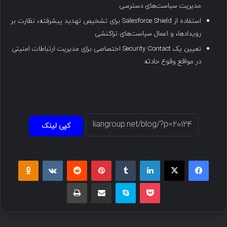
مدیریت سیاست‌های دسترسی
استفاده از Salesforce Shield برای تشخیص تهدید پیشرفته، نظارت بر
رویدادها، و اعمال سیاست‌های تراکنشی
تعیین یک Security Contact اختصاصی برای مدیریت ارتباطات امنیتی
در مواقع وقوع حادثه
کپی لینک
فیسبوک
ایکس
لینکداین
تامبلر
پینتریست
Reddit
VKontakte
Odnoklassniki
پاکت
اسکایپ
اشتراک گذاری با ایمیل
چاپ