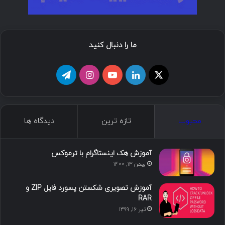
ما را دنبال کنید
ا
ل
ی
ا
ت
ی
ی
و
ی
ل
ک
ن
ت
ن
گ
محبوب
تازه ترین
دیدگاه ها
س
ک
ی
س
ر
د
و
ت
ا
آموزش هک اینستاگرام با ترموکس
بهمن ۱۳, ۱۴۰۰
ا
ب
ا
م
آموزش تصویری شکستن پسورد فایل ZIP و
ی
گ
RAR
تیر ۱۶, ۱۳۹۹
ن
ر