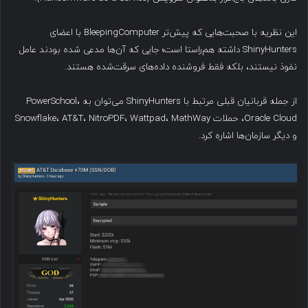
این نظریه با صحبت‌هایی که پیش‌تر BleepingComputer با اعضای
ShinyHunters داشته هم‌راستا است؛ جایی که آن‌ها مدعی شده بودند عامل
نفوذ نیستند، بلکه فقط فروشنده داده‌های سرقت‌شده هستند.
از جمله قربانیان قبلی مرتبط با ShinyHunters می‌توان به PowerSchool،
Oracle Cloud، حملات Snowflake، AT&T، NitroPDF، Wattpad، MathWay
و دیگر سازمان‌ها اشاره کرد.