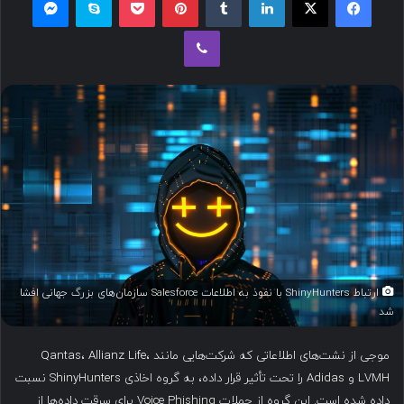
ل
وایبر
ب
ه
ا
ی
م
ی
ل
ارتباط ShinyHunters با نفوذ به اطلاعات Salesforce سازمان‌های بزرگ جهانی افشا
شد
موجی از نشت‌های اطلاعاتی که شرکت‌هایی مانند Qantas، Allianz Life،
LVMH و Adidas را تحت تأثیر قرار داده، به گروه اخاذی ShinyHunters نسبت
داده شده است. این گروه از حملات Voice Phishing برای سرقت داده‌ها از