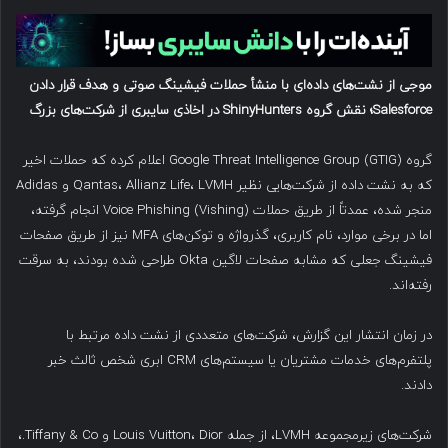
موجی از نشت‌های داده‌ای با منشأ حملات فیشینگ صوتی و هدف قرار دادن
Salesforce
؛ نقش گروه
ShinyHunters
در اخاذی سایبری از شرکت‌های بزرگ
گروه Google Threat Intelligence Group (GTIG) اعلام کرده که حملات اخیر
که به نشت داده از شرکت‌هایی نظیر Qantas، Allianz Life، LVMH و Adidas
منجر شده، عمدتاً از طریق حملات Voice Phishing (Vishing) انجام گرفته،
اما در برخی موارد، نام کاربری، گذرواژه و توکن‌های MFA نیز از طریق صفحات
فیشینگ جعلی که مشابه صفحات لاگین Okta طراحی شده بودند، به سرقت
رفته‌اند.
در زمان انتشار این گزارش، شرکت‌های متعددی از نشت داده مرتبط با
پلتفرم‌های خدمات مشتریان یا سیستم‌های CRM ابری شخص ثالث خبر
دادند.
شرکت‌های زیرمجموعه LVMH، از جمله Louis Vuitton، Dior و Tiffany & Co.،