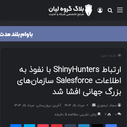
منو
ورود
جستجو برای
خانه
/
اخبار
ارتباط ShinyHunters با نفوذ به
اطلاعات Salesforce سازمان‌های
بزرگ جهانی افشا شد
سجاد تیموری
ا
مرداد ۱۵, ۱۴۰۴
آخرین بروزرسانی: مرداد ۱۵, ۱۴۰۴
ر
۰
7
زمان تقریبی مطالعه 5 دقیقه
س
فیسبوک
ایکس
لینکداین
تامبلر
پینتریست
پاکت
اسکایپ
مسنجر
ا