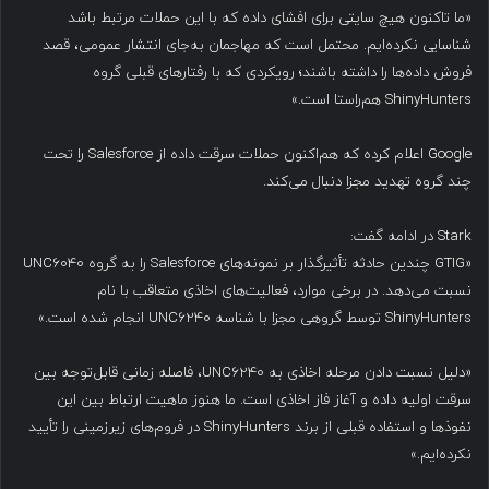
«ما تاکنون هیچ سایتی برای افشای داده که با این حملات مرتبط باشد
شناسایی نکرده‌ایم. محتمل است که مهاجمان به‌جای انتشار عمومی، قصد
فروش داده‌ها را داشته باشند؛ رویکردی که با رفتارهای قبلی گروه
ShinyHunters هم‌راستا است.»
Google اعلام کرده که هم‌اکنون حملات سرقت داده از Salesforce را تحت
چند گروه تهدید مجزا دنبال می‌کند.
Stark در ادامه گفت:
«GTIG چندین حادثه تأثیرگذار بر نمونه‌های Salesforce را به گروه UNC6040
نسبت می‌دهد. در برخی موارد، فعالیت‌های اخاذی متعاقب با نام
ShinyHunters توسط گروهی مجزا با شناسه UNC6240 انجام شده است.»
«دلیل نسبت دادن مرحله اخاذی به UNC6240، فاصله زمانی قابل‌توجه بین
سرقت اولیه داده و آغاز فاز اخاذی است. ما هنوز ماهیت ارتباط بین این
نفوذها و استفاده قبلی از برند ShinyHunters در فروم‌های زیرزمینی را تأیید
نکرده‌ایم.»