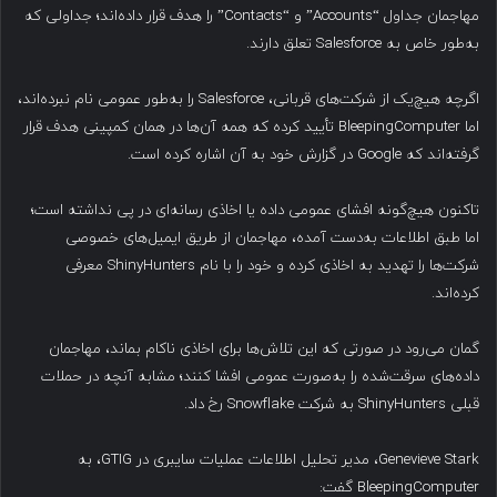
مهاجمان جداول “Accounts” و “Contacts” را هدف قرار داده‌اند؛ جداولی که
به‌طور خاص به Salesforce تعلق دارند.
اگرچه هیچ‌یک از شرکت‌های قربانی، Salesforce را به‌طور عمومی نام نبرده‌اند،
اما BleepingComputer تأیید کرده که همه آن‌ها در همان کمپینی هدف قرار
گرفته‌اند که Google در گزارش خود به آن اشاره کرده است.
تاکنون هیچ‌گونه افشای عمومی داده یا اخاذی رسانه‌ای در پی نداشته است؛
اما طبق اطلاعات به‌دست آمده، مهاجمان از طریق ایمیل‌های خصوصی
شرکت‌ها را تهدید به اخاذی کرده و خود را با نام ShinyHunters معرفی
کرده‌اند.
گمان می‌رود در صورتی که این تلاش‌ها برای اخاذی ناکام بماند، مهاجمان
داده‌های سرقت‌شده را به‌صورت عمومی افشا کنند؛ مشابه آنچه در حملات
قبلی ShinyHunters به شرکت Snowflake رخ داد.
Genevieve Stark، مدیر تحلیل اطلاعات عملیات سایبری در GTIG، به
BleepingComputer گفت: