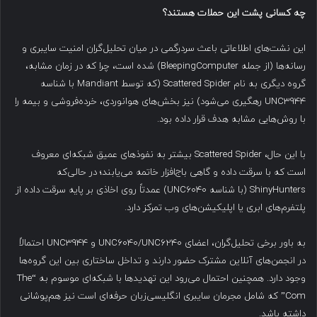
چه کسانی پشت این حملات هستند؟
این نشت‌های اطلاعاتی باعث سردرگمی در میان تحلیل‌گران امنیت سایبری و
رسانه‌ها (از جمله BleepingComputer) شده است، چرا که در زمان مشابه،
گروه دیگری به نام Scattered Spider (که توسط Mandiant با شناسه
UNC3944 رهگیری می‌شود) نیز بخش‌های هوانوردی، خرده‌فروشی و بیمه را
با روش‌هایی مشابه هدف قرار داده بود.
با این حال، Scattered Spider بیشتر به نفوذهای عمیق شبکه‌ای معروف
است که با سرقت داده و گاهی باج‌افزار خاتمه می‌یابند؛ در حالی‌که
ShinyHunters (با شناسه UNC6040) عمدتاً روی اخاذی بر پایه سرقت داده از
پلتفرم‌های ابری یا اپلیکیشن‌های وب تمرکز دارد.
به باور برخی تحلیل‌گران، اعضای UNC6040/UNC6240 و UNC3944 احتمالاً
در انجمن‌های آنلاین مشترک حضور دارند و تداخل ساختاری بین این گروه‌ها
وجود دارد. همچنین احتمال می‌رود این تهدیدها با شبکه‌ای موسوم به “The
Com” که شامل مجرمان سایبری انگلیسی‌زبان حرفه‌ای است نیز هم‌پوشانی
داشته باشد.