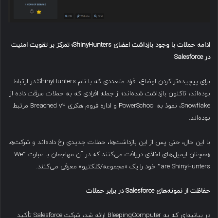
ادامه حملات با وجود بازداشت اعضای
ShinyHunters
؛ تمرکز بر تقویت امنیت
در
Salesforce
برای پیچیده‌تر کردن اوضاع، افراد متعددی که با نام ShinyHunters در ارتباط
بوده‌اند، تاکنون بازداشت شده‌اند؛ از جمله افرادی که به حملات سرقت داده از
Snowflake، نفوذ به PowerSchool و اداره فروم هکری Breached v2 مرتبط
بوده‌اند.
با این حال، حتی پس از این بازداشت‌ها، حملات جدیدی رخ داده‌اند و شرکت‌ها
همچنان ایمیل‌های اخاذی دریافت می‌کنند که در آن مهاجمان با عبارت “We
are ShinyHunters” خود را یک «مجموعه/کلکتیو» معرفی می‌کنند.
حفاظت از نمونه‌های
Salesforce
در برابر حملات
در بیانیه‌ای که به BleepingComputer ارائه شد، شرکت Salesforce تأکید