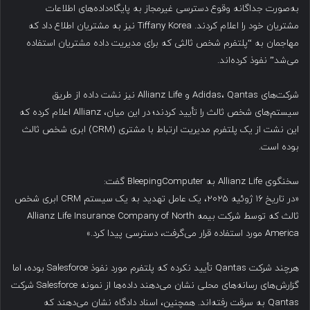
به‌صورت جداگانه وقوع دسترسی غیرمجاز به پایگاه‌داده‌های اطلاعات
مشتریان خود را اعلام کردند. Tiffany Korea نیز به مشتریان اطلاع داد که
مهاجمان به “پلتفرم شخص ثالثی که برای مدیریت داده مشتریان استفاده
می‌شد” نفوذ کرده‌اند.
شرکت‌های Adidas، Qantas و Allianz Life نیز نشت داده از طریق
سیستم‌های شخص ثالث را تأیید کردند؛ در این میان، Allianz اعلام کرده که
این نشت از یک پلتفرم مدیریت ارتباط با مشتری (CRM) ابری شخص ثالث
بوده است.
سخنگوی Allianz Life به BleepingComputer گفت:
«در تاریخ ۱۶ ژوئیه ۲۰۲۵، یک عامل تهدید به یک سیستم CRM ابری شخص
ثالث که توسط شرکت بیمه Allianz Life Insurance Company of North
America مورد استفاده قرار می‌گرفت، دسترسی پیدا کرد.»
هرچند شرکت Qantas تأیید نکرده که پلتفرم مورد نفوذ Salesforce بوده، اما
گزارش‌های رسانه‌های محلی نشان می‌دهند داده‌ها از نمونه Salesforce شرکت
Qantas به سرقت رفته‌اند. همچنین، اسناد دادگاه نشان می‌دهند که