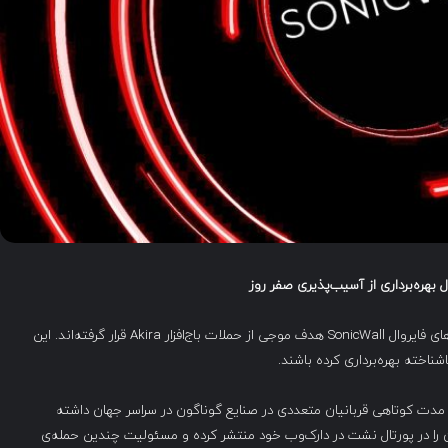
ل بهره‌برداری از آسیب‌پذیری صفر روز
به گزارش شرکت امنیتی Arctic Wolf، از اواخر جولای، دستگاه‌های فایروال SonicWall هدف موجی از حملات باج‌افزار Akira قرار گرفته‌اند. این
نخستین بار در مارس ۲۰۲۳ ظهور کرد و در مدت کوتاهی قربانیان متعددی در صنایع گوناگون در سراسر جهان داشته
 سال گذشته، Akira اطلاعات بیش از ۳۰۰ سازمان را در پورتال نشت در دارک‌وب خود منتشر کرده و مسئولیت چندین حمله‌ی