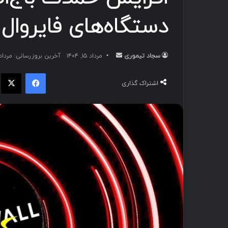
دستگاه‌های فایروال SonicWall
سجاد تیموری
ا
مرداد ۱۵, ۱۴۰۴
آخرین بروزرسانی: مرداد ۱۵, ۴۰۴
ر
فیسبوک
ا
س
اشتراک گذاری
ا
ل
ب
ه
ا
ی
م
ی
ل