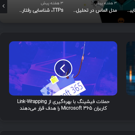
3 هفته پیش
3 هفته پیش
3 هفته پیش
هوش تهدیدات سایبری (CTI)؛ راهنمای جامع از تحلیل تا مدیریت رخداد
مدل الماس در تحلیل نفوذ
TTPs، شناسایی رفتاری مهاجم و شاخص‌های نفوذ در امنیت سایبری
ح
م
ل
ا
ت
ف
ی
ش
ی
ن
حملات فیشینگ با بهره‌گیری از Link-Wrapping
گ
کاربران Microsoft 365 را هدف قرار می‌دهند
ب
ا
ب
ه