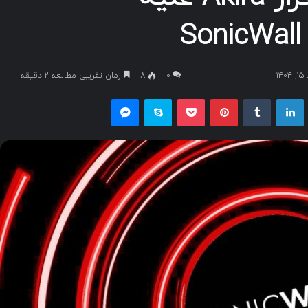
۱
۰
8
زمان تقریبی مطالعه 2 دقیقه
یکس
لینکداین
تامبلر
پینتریست
پاکت
اسکایپ
مسنجر