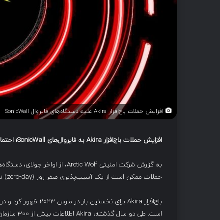
افزایش حملات باج‌افزار Akira علیه دستگاه‌های فایروال SonicWall
افزایش حملات باج‌افزار
Akira
به فایروال‌های
SonicWall
؛ احتما
حملات ممکن است از یک آسیب‌پذیری صفر روز (zero-day) ناشناخته بهره‌برداری کرده باشند.
باج‌افزار Akira برای 
است. طی دو