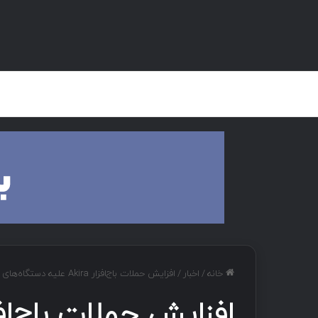
صفحه اصلی
هک و تست نفوذ
دان
خانه
/
اخبار
/
افزایش حملات باج‌افزار Akira علیه دستگاه‌های فایروال SonicWall