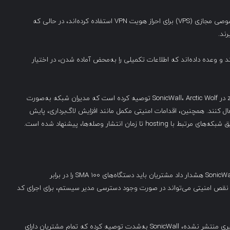
همچنین، Arctic Wolf اشاره کرده که مهاجمان از سرورهای خصوصی مجازی (VPS) برای احراز هویت VPN استفاده کرده‌اند، در حالی که
 وعده داده‌اند که اطلاعات تکمیلی را به‌محض آماده شدن، در اختیار
در پی احتمال بالا برای بهره‌برداری از یک آسیب‌پذیری zero-day در SonicWall، Arctic Wolf توصیه کرده است که مدیران شبکه به‌صورت
SSL VP روی دستگاه‌های SonicWall را غیرفعال کنند. همچنین، اقدامات امنیتی مکمل مانند افزایش لاگ‌برداری، پایش
گزارش Arctic Wolf تنها یک هفته پس از آن منتشر شد که SonicWall هشدار داد مشتریان باید دستگاه‌های SMA 100 را در برابر
CVE- به‌روزرسانی کنند. این نقص امنیتی می‌تواند در صورت وجود دسترسی مدیر سیستم، برای اجرای کد
با اینکه تاکنون شواهدی از سوءاستفاده فعال از این آسیب‌پذیری منتشر نشده، SonicWall به‌شدت توصیه کرده که تمام مشتریان دارای