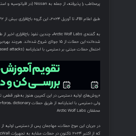
پرمخاطب را پذیرفته، از جمله به Nissan (در اقیانوسیه و استرالیا)، Hitachi و دانشگاه استنفورد.
طبق اعلام FBI، تا آوریل ۲۰۲۴، این گروه باج‌افزاری بیش از ۴۲ میلیون دلار از طریق اخاذی از بیش از ۲۵۰ قربانی دریافت کرده است.
شده‌اند؛ این حملات از ۱۵ جولای شروع شده‌ا
احتمال حملات مبتنی بر دسترسی با اعتبارنامه (credential-based attacks) نیز به‌طور کامل منتفی نیست.
«روش‌های اولیه دسترسی در این کمپین هنوز به‌طور قطعی ت
محققان Arctic Wolf Labs
که از اکتبر ۲۰۲۴ تاکنون در حملات مشابه به تجهیزات SonicWall مشاهده شده و نشان‌دهنده‌ی یک کمپین مستمر و هدفمند است.