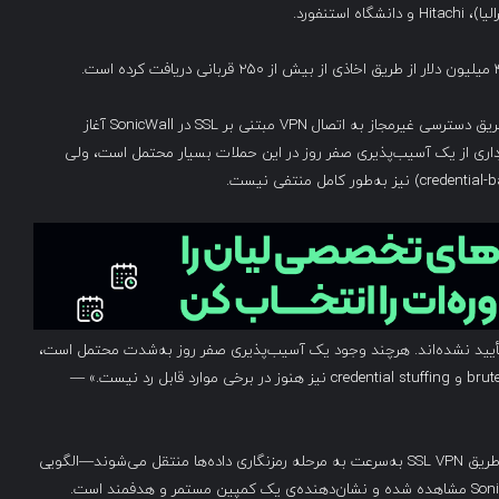
به گفته‌ی Arctic Wolf Labs، چندین نفوذ باج‌افزاری اخیر از طریق دسترسی غیرمجاز به اتصال VPN مبتنی بر SSL در SonicWall آغاز
ند. هرچند بهره‌برداری از یک آسیب‌پذیری صفر روز در این حملات بسیار محتمل است، ولی
أیید نشده‌اند. هرچند وجود یک آسیب‌پذیری صفر روز به‌شدت محتمل است،
ولی دسترسی با اعتبارنامه از طریق حملات brute-force، dictionary و credential stuffing نیز هنوز در برخی موارد قابل رد نیست.» —
در جریان این موج حملات، مهاجمان پس از دسترسی اولیه از طریق SSL VPN به‌سرعت به مرحله رمزنگاری داده‌ها منتقل می‌شوند—الگویی