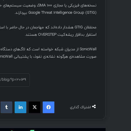
Google Threat Intelligence Group (GTIG) بپردازند.
محققان GTIG هشدار داده‌اند که مهاجمان در حال حاضر ب
استقرار بدافزار ریشه‌کیت OVERSTEP هستند.
SonicWall از مدیران شبکه خواسته است که لاگ‌های دس
صورت مشاهده‌ی هرگونه نشانه‌ی نفوذ، با پشتیبانی SonicWall فوراً تماس بگیرند.
فیسبوک
ایکس
لینکداین
تام
اشتراک گذاری