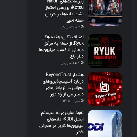
زیرساخت‌های Nihon
Kotsu؛ بررسی احتمال
نشت داده‌ها در جریان
حمله اخیر
3 هفته پیش
اعتراف تکان‌دهنده هکر
Ryuk: از حمله به مراکز
درمانی تا کسب میلیون‌ها
دلار باج
4 هفته پیش
هشدار BeyondTrust
درباره آسیب‌پذیری‌های
بحرانی در نرم‌افزارهای
دسترسی از راه دور
تیر ۱۶, ۱۴۰۵
نفوذ سایبری به سیستم
ایمیل KDDI؛ داده‌های
میلیون‌ها کاربر در معرض
خطر