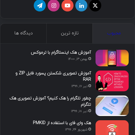
ا
ل
ی
ا
ت
ی
ی
و
ی
ل
ک
ن
ت
ن
گ
محبوب
تازه ترین
دیدگاه ها
س
ک
ی
س
ر
د
و
ت
ا
آموزش هک اینستاگرام با ترموکس
بهمن ۱۳, ۱۴۰۰
ا
ب
ا
م
آموزش تصویری شکستن پسورد فایل ZIP و
ی
گ
RAR
تیر ۱۶, ۱۳۹۹
ن
ر
چطور تلگرام را هک کنیم؟ آموزش تصویری هک
ا
تلگرام
تیر ۱۸, ۱۳۹۹
م
هک وای فای با استفاده از PMKID
شهریور ۲۴, ۱۳۹۹