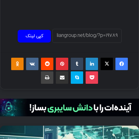
کپی لینک
فیسبوک
ایکس
لینکداین
تامبلر
پینتریست
Reddit
VKontakte
Odnoklassniki
پاکت
اسکایپ
اشتراک گذاری با ایمیل
چاپ