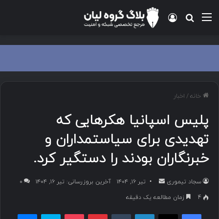
منو
ورود
جستجو برای
خانه
/
اخبار
پلیس اسپانیا هکرهایی که
تهدیدی برای سیاستمداران و
خبرنگاران بودند را دستگیر کرد.
سجاد تیموری
ا
تیر ۱۶, ۱۴۰۴
آخرین بروزرسانی: تیر ۱۶, ۱۴۰۴
۰
ر
4
زمان مطالعه یک دقیقه
س
فیسبوک
ایکس
لینکداین
تامبلر
پینتریست
پاکت
اسکایپ
مسنجر
ا