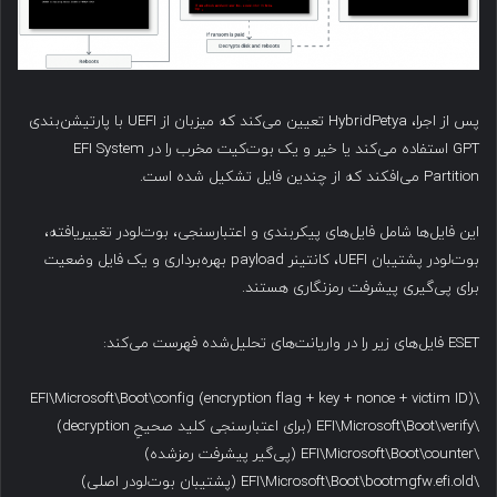
پس از اجرا، HybridPetya تعیین می‌کند که میزبان از UEFI با پارتیشن‌بندی
GPT استفاده می‌کند یا خیر و یک بوت‌کیت مخرب را در EFI System
Partition می‌افکند که از چندین فایل تشکیل شده است.
این فایل‌ها شامل فایل‌های پیکربندی و اعتبارسنجی، بوت‌لودر تغییر‌یافته،
بوت‌لودر پشتیبان UEFI، کانتینر payload بهره‌برداری و یک فایل وضعیت
برای پی‌گیری پیشرفت رمزنگاری هستند.
ESET فایل‌های زیر را در واریانت‌های تحلیل‌شده فهرست می‌کند:
\EFI\Microsoft\Boot\config (encryption flag + key + nonce + victim ID)
\EFI\Microsoft\Boot\verify (برای اعتبارسنجی کلید صحیحِ decryption)
\EFI\Microsoft\Boot\counter (پی‌گیر پیشرفت رمزشده)
\EFI\Microsoft\Boot\bootmgfw.efi.old (پشتیبان بوت‌لودر اصلی)