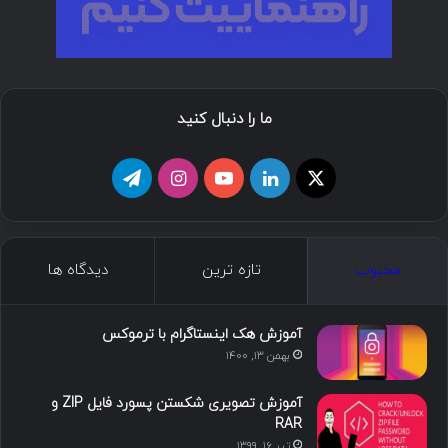
ما را دنبال کنید
ا
ل
ی
ا
ت
ی
ی
و
ی
ل
ک
ن
ت
ن
گ
محبوب
تازه ترین
دیدگاه ها
س
ک
ی
س
ر
د
و
ت
ا
آموزش هک اینستاگرام با ترموکس
بهمن ۱۳, ۱۴۰۰
ا
ب
ا
م
آموزش تصویری شکستن پسورد فایل ZIP و
ی
گ
RAR
تیر ۱۶, ۱۳۹۹