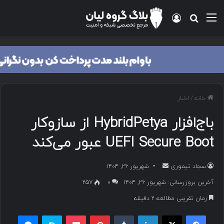
منو
ورود
جستجو برای
خانه
/
اخبار
باج‌افزار HybridPetya از سازوکار
UEFI Secure Boot عبور می‌کند
سجاد تیموری
ا
شهریور ۲۶, ۱۴۰۴
ر
آخرین بروزرسانی: شهریور ۲۶, ۱۴۰۴
۰
257
س
زمان تقریبی مطالعه 2 دقیقه
ا
ل
فیسبوک
ایکس
لینکداین
تامبلر
پینتریست
پاکت
اسکایپ
مسنجر