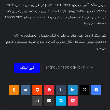
مایکروسافت آسیب‌پذیری CVE-2024-7344 را در به‌روزرسانی امنیتی Patch
Tuesday ژانویه ۲۰۲۵ برطرف کرده است، بنابراین سیستم‌های ویندوزی که
این به‌روزرسانی یا نسخه‌های جدیدتر را دریافت کرده‌اند در برابر HybridPetya
محافظت می‌شوند.
یکی دیگر از روش‌های مؤثر در برابر باج‌افزار، نگهداری offline backups از
داده‌های حیاتی است که امکان بازیابی آسان و بدون هزینه سیستم را فراهم
می‌سازد.
کپی لینک
فیسبوک
ایکس
لینکداین
تامبلر
پینتریست
Reddit
VKontakte
Odnoklassniki
پاکت
اسکایپ
اشتراک گذاری با ایمیل
چاپ