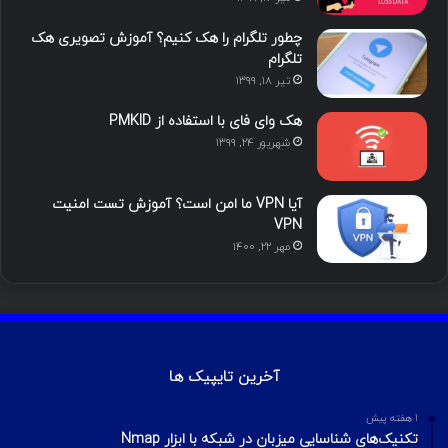
ن
ر
چطور تلگرام را هک کنیم؟ آموزش تصویری هک
ا
تلگرام
تیر ۱۸, ۱۳۹۹
م
هک وای فای با استفاده از PMKID
شهریور ۲۴, ۱۳۹۹
آیا VPN ما امن است؟ آموزش تست امنیت
VPN
مهر ۲۲, ۱۴۰۰
آخرین تایپیک ها
1 هفته پیش
تکنیک‌های شناسایی میزبان در شبکه با ابزار Nmap