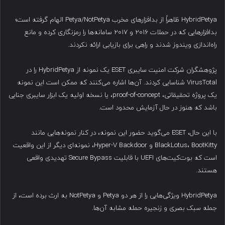
HybridPetya ظاهراً از بدافزارهای مخرب Petya/NotPetya الهام گرفته است؛
بدافزارهایی که در حملات ۲۰۱۶ و ۲۰۱۷ سامانه‌ها را رمزنگاری کرده و مانع
راه‌اندازی ویندوز شدند و راهی برای بازیابی ارائه نکردند.
پژوهشگران شرکت امنیت سایبری ESET یک نمونه از HybridPetya را در
VirusTotal شناسایی کردند. آن‌ها اشاره می‌کنند که ممکن است این نمونه
یک پروژه تحقیقاتی، proof-of-concept، یا نسخه اولیه یک ابزار سایبری جنایی
باشد که هنوز در حال آزمایش محدود است.
با این حال، ESET می‌گوید حضور این نمونه، در کنار نمونه‌هایی مانند
BlackLotus، BootKitty و Hyper-V Backdoor، نمونه‌ای دیگر از این واقعیت
است که بوت‌کیت‌های UEFI با قابلیت Secure Bypass تهدیدی واقعی
هستند.
HybridPetya ویژگی‌هایی را از هر دو Petya و NotPetya به ارث برده است، از
جمله سبک بصری و زنجیره حمله مشابه آن‌ها.