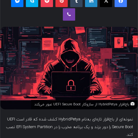
ب
وایبر
ه
ا
ی
م
ی
ل
باج‌افزار HybridPetya از سازوکار UEFI Secure Boot عبور می‌کند
نمونه‌ای از باج‌افزار تازه‌ای به‌نام HybridPetya کشف شده که قادر است UEFI
Secure Boot را دور بزند و یک برنامه مخرب را در EFI System Partition نصب
کند.