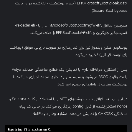
\EFI\Microsoft\Boot\cloak.dat (حاوی بوت‌کیت XOR‌شده در واریانت
Secure Boot bypass)
همچنین بدافزار \EFI\Microsoft\Boot\bootmgfw.efi را با «reloader.efi»
آسیب‌پذیر جایگزین و \EFI\Boot\bootx64.efi را حذف می‌کند.
بوت‌لودر اصلی ویندوز نیز برای فعال‌سازی در صورت بازیابی موفق (پرداخت
باج توسط قربانی) ذخیره می‌گردد.
پس از استقرار، HybridPetya با نمایش یک خطای ساختگی همانند Petya
باعث وقوع BSOD می‌شود و سیستم را راه‌اندازی مجدد اجباری می‌کند تا
بوت‌کیت مخرب در راه‌اندازی بعدی اجرا شود.
در این مرحله، باج‌افزار تمام خوشه‌های MFT را با استفاده از کلید Salsa20 و
nonce استخراج‌شده از فایل config رمزنگاری می‌کند در حالی که پیام
ساختگی CHKDSK را نمایش می‌دهد، مشابه رفتار NotPetya.