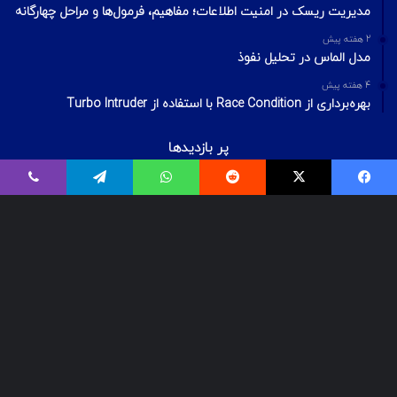
مدیریت ریسک در امنیت اطلاعات؛ مفاهیم، فرمول‌ها و مراحل چهارگانه
2 هفته پیش
مدل الماس در تحلیل نفوذ
4 هفته پیش
بهره‌برداری از Race Condition با استفاده از Turbo Intruder
پر بازدیدها
اردیبهشت ۲۰, ۱۴۰۰
فیسبوک
ایکس
Reddit
واتس آپ
تلگرام
وایبر
بیت‌لاکر چیست؟ شکستن قفل درایو Bitlocker
اسفند ۲۹, ۱۴۰۱
معرفی ۱۸ ابزار OSINT برای تست‌نفوذ
فروردین ۲, ۱۴۰۰
درآمد و بازارکار متخصصان شبکه و امنیت شبکه، در ایران و جهان
© Copyright 2025, All Rights Reserved | تمامی حقوق برای گروه لیان
محفوظ میباشد.