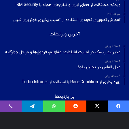
ویدئو: محافظت از فضای ابری و تلفن‌های همراه با IBM Security
تیر ۱۵, ۱۳۹۹
آموزش تصویری نحوه ی استفاده از آسیب پذیری خونریزی قلبی
آخرین ویرایشات
2 هفته پیش
مدیریت ریسک در امنیت اطلاعات؛ مفاهیم، فرمول‌ها و مراحل چهارگانه
2 هفته پیش
مدل الماس در تحلیل نفوذ
4 هفته پیش
بهره‌برداری از Race Condition با استفاده از Turbo Intruder
پر بازدیدها
اردیبهشت ۲۰, ۱۴۰۰
فیسبوک
ایکس
Reddit
واتس آپ
تلگرام
وایبر
بیت‌لاکر چیست؟ شکستن قفل درایو Bitlocker
اسفند ۲۹, ۱۴۰۱