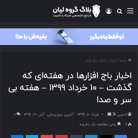
منو
ورود
جستجو برای
خانه
/
اخبار
/
اخبار باج افزار
اخبار باج افزارها در هفته‌ای که
گذشت – ۱۰ خرداد ۱۳۹۹ – هفته بی
سر و صدا
ادمین
د
ا
خرداد ۱۰, ۱۳۹۹
آخرین بروزرسانی: آبان ۲۰, ۱۳۹۹
۰
ر
ر
11
زمان مطالعه یک دقیقه
ا
س
فیسبوک
ایکس
لینکداین
تامبلر
پینتریست
پاکت
اسکایپ
مسنجر
ی
ا