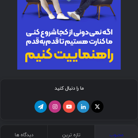
ما را دنبال کنید
ا
ل
ی
ا
ت
ی
ی
و
ی
ل
ک
ن
ت
ن
گ
محبوب
تازه ترین
دیدگاه ها