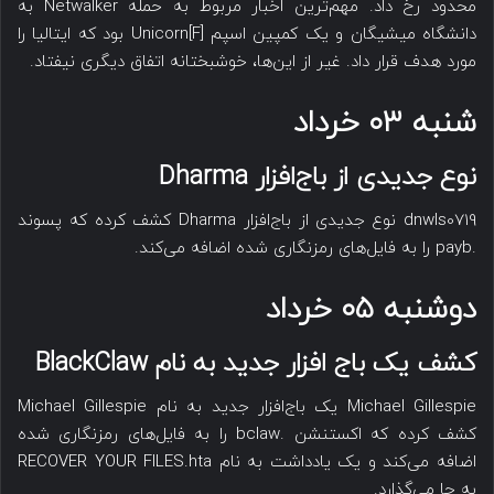
محدود رخ داد. مهم‌ترین اخبار مربوط به حمله Netwalker به
دانشگاه میشیگان و یک کمپین اسپم [F]Unicorn بود که ایتالیا را
مورد هدف قرار داد. غیر از این‌ها، خوشبختانه اتفاق دیگری نیفتاد.
شنبه ۰۳ خرداد
نوع جدیدی از باج‌افزار Dharma
dnwls0719 نوع جدیدی از باج‌افزار Dharma کشف کرده که پسوند
.payb را به فایل‌های رمزنگاری شده اضافه می‌کند.
دوشنبه ۰۵ خرداد
کشف یک باج افزار جدید به نام BlackClaw
Michael Gillespie یک باج‌افزار جدید به نام Michael Gillespie
کشف کرده که اکستنشن .bclaw را به فایل‌های رمزنگاری شده
اضافه می‌کند و یک یادداشت به نام RECOVER YOUR FILES.hta
به جا می‌گذارد.