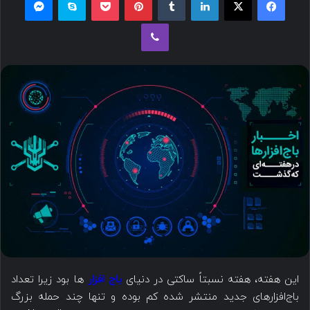
ک
ل
وایبر
س
ب
د
ه
ن
ا
ب
ی
ا
م
ل
ی
ک
ل
ن
ی
د
این هفته، هفته نسبتاً ساکتی در دنیای
باج افزار
ها بود زیرا تعداد
باج‌افزارهای جدید منتشر شده کم بوده و تنها چند حمله بزرگ