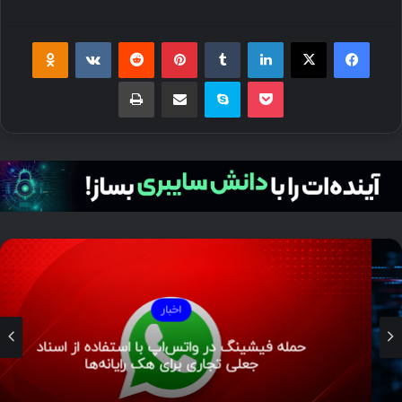
فیسبوک
ایکس
لینکداین
تامبلر
پینتریست
Reddit
VKontakte
Odnoklassniki
پاکت
اسکایپ
اشتراک گذاری با ایمیل
چاپ
اخبار
حمله فیشینگ در واتس‌اپ با استفاده از اسناد
جعلی تجاری برای هک رایانه‌ها