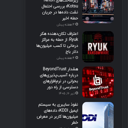
زیرساخت‌های Nihon
Kotsu؛ بررسی احتمال
نشت داده‌ها در جریان
حمله اخیر
3 هفته پیش
اعتراف تکان‌دهنده هکر
Ryuk: از حمله به مراکز
درمانی تا کسب میلیون‌ها
دلار باج
4 هفته پیش
هشدار BeyondTrust
درباره آسیب‌پذیری‌های
بحرانی در نرم‌افزارهای
دسترسی از راه دور
تیر ۱۶, ۱۴۰۵
نفوذ سایبری به سیستم
ایمیل KDDI؛ داده‌های
میلیون‌ها کاربر در معرض
خطر