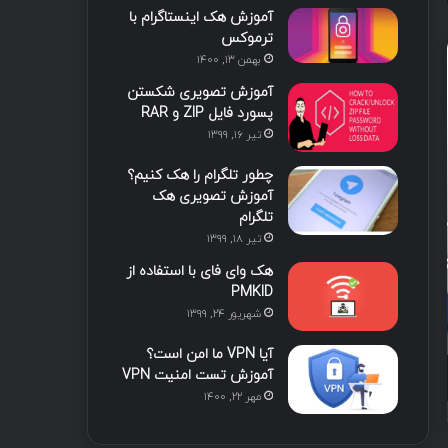
آموزش هک اینستاگرام با
ا
ب
ا
م
ترموکس
بهمن ۱۳, ۱۴۰۰
ی
گ
آموزش تصویری شکستن
ن
ر
پسورد فایل ZIP و RAR
تیر ۱۶, ۱۳۹۹
آموزش‌های لیان
ا
چطور تلگرام را هک کنیم؟
م
2 هفته پیش
آموزش تصویری هک
هوش ت
تلگرام
تیر ۱۸, ۱۳۹۹
مدیریت رخ
هک وای فای با استفاده از
PMKID
شهریور ۲۴, ۱۳۹۹
آیا VPN ما امن است؟
3 هفته پیش
3 هفته پیش
آموزش تست امنیت VPN
متدولوژی Cyber Kill Chain
هک اخلاقی مبتنی بر هوش مصنوعی
مهر ۲۲, ۱۴۰۰