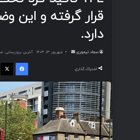
قرار گرفته‌ و این 
دارد.
سجاد تیموری
ا
شهریور ۱۳, ۱۴۰۳
آخرین بروزرسانی: شهریور ۳
ر
فیسبوک
ا
س
اشتراک گذاری
ا
ل
ب
ه
ا
ی
م
ی
ل