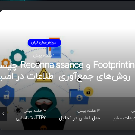
دی را بخوانید
موزش‌های لیان
2 هفته پیش
Footprinting و Reconnaissance چیست؟ آشنایی با
اطلاعات در امنیت سایبری
3 هفته پیش
3 هفته پیش
3 هفته پیش
هوش تهدیدات سایبری (CTI)؛ راهنمای جامع از تحلیل تا مدیریت رخداد
مدل الماس در تحلیل نفوذ
TTPs، شناسایی رفتاری مهاجم و شاخص‌های نفوذ در امنیت سایبری