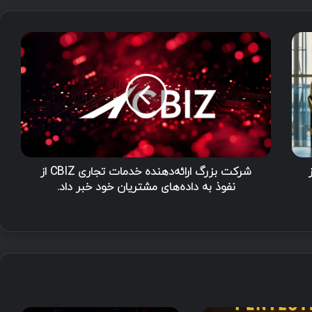
ش
ر
ک
ت
ب
ز
ر
گ
ا
ر
شرکت بزرگ ارائه‌دهنده خدمات تجاری CBIZ از
ا
نفوذ به داده‌های مشتریان خود خبر داد.
ئ
ه‌
د
ه
ن
د
ه
خ