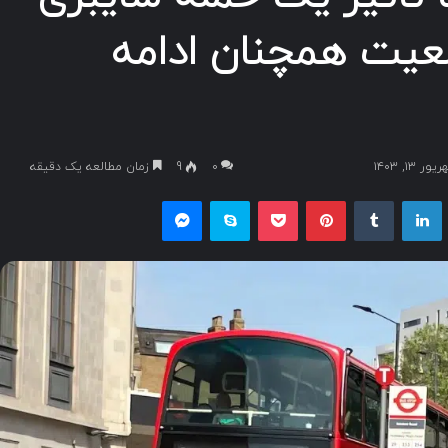
وضعیت همچنان ادامه
۱, ۱۴۰۳
۰
9
زمان مطالعه یک دقیقه
یکس
لینکداین
تامبلر
پینتریست
پاکت
اسکایپ
مسنجر