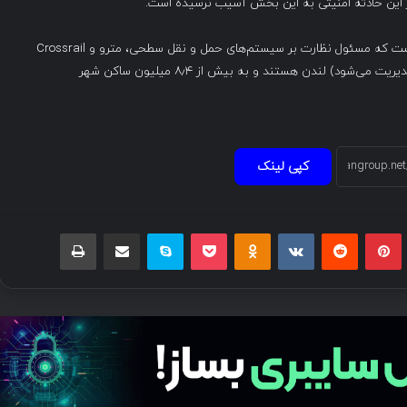
TFL ( سازمان حمل و نقل لندن ) به سه واحد تقسیم شده است که مسئول نظارت بر سیستم‌های حمل و نقل سطحی، مترو و Crossrail
(خط الیزابت که به‌طور مشترک با وزارت حمل و نقل بریتانیا مدیریت می‌شود) لندن هستند و به بیش از ۸٫۴ میلیون ساکن شهر
کپی لینک
بلر
پینتریست
Reddit
VKontakte
Odnoklassniki
پاکت
اسکایپ
اشتراک گذاری با ایمیل
چاپ