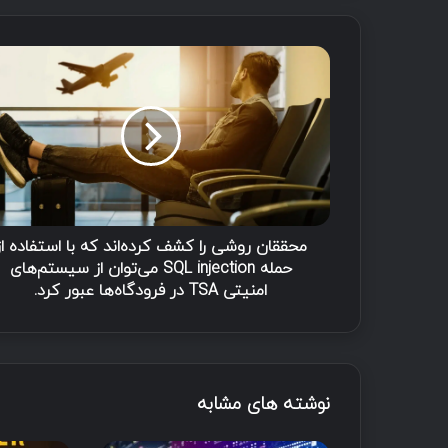
م
ح
ق
ق
ا
ن
ر
و
ش
ی
محققان روشی را کشف کرده‌اند که با استفاده از
ر
حمله SQL injection می‌توان از سیستم‌های
ا
امنیتی TSA در فرودگاه‌ها عبور کرد.
ک
ش
ف
ک
ر
نوشته های مشابه
د
ه‌