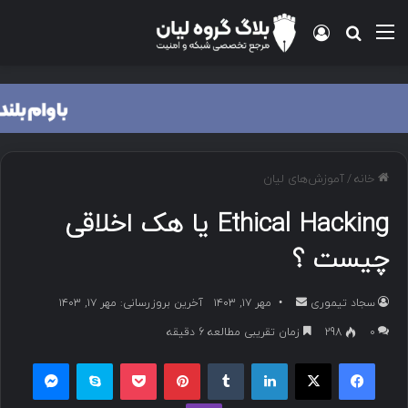
منو
ورود
جستجو برای
خانه
/
آموزش‌های لیان
Ethical Hacking یا هک اخلاقی
چیست ؟
سجاد تیموری
ا
مهر ۱۷, ۱۴۰۳
آخرین بروزرسانی: مهر ۱۷, ۱۴۰۳
ر
۰
298
زمان تقریبی مطالعه 6 دقیقه
س
فیسبوک
ایکس
لینکداین
تامبلر
پینتریست
پاکت
اسکایپ
مسنجر
ا
ل
وایبر