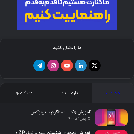
ما را دنبال کنید
ا
ل
ی
ا
ت
ی
ی
و
ی
ل
ک
ن
ت
ن
گ
محبوب
تازه ترین
دیدگاه ها
س
ک
ی
س
ر
د
و
ت
ا
آموزش هک اینستاگرام با ترموکس
بهمن ۱۳, ۱۴۰۰
ا
ب
ا
م
آموزش تصویری شکستن پسورد فایل ZIP و