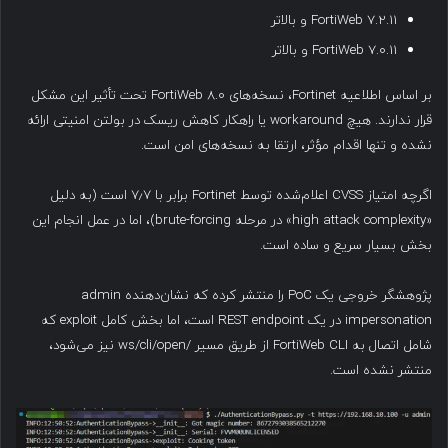
FortiWeb 7.2.11 و بالاتر
FortiWeb 7.0.11 و بالاتر
بر اساس اطلاعیه Fortinet، نسخه‌های FortiWeb 8.0 تحت تأثیر این مشکل
قرار ندارند. هیچ workaround یا راهکار کاهش ریسک در بولتن امنیتی ارائه
نشده و تنها اقدام مؤثر، ارتقا به نسخه‌های امن است.
اگرچه امتیاز CVSS اعلام‌شده توسط Fortinet برابر با ۷٫۷ است (به دلیل
«high attack complexity» در مرحله brute-forcing)، اما در عمل انجام این
بخش بسیار سریع و ساده است.
پژوهشگر خروجی یک PoC را منتشر کرده که نشان‌دهنده admin
impersonation در یک REST endpoint است، اما بخش کامل exploit که
شامل اتصال به FortiWeb CLI از طریق مسیر /ws/cli/open نیز می‌شود،
منتشر نشده است.