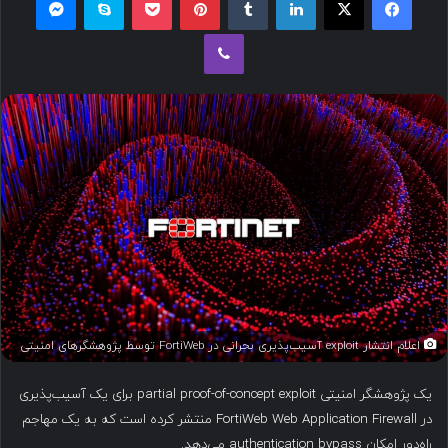
ل
وایبر
ب
ه
ا
ی
م
ی
ل
اعلام انتشار exploit آسیب‌پذیری بحرانی در FortiWeb توسط پژوهشگرهای امنیتی
یک پژوهشگر امنیتی partial proof-of-concept exploit برای یک آسیب‌پذیری
در FortiWeb Web Application Firewall منتشر کرده است که به یک مهاجم
راه‌دور امکان authentication bypass می‌دهد.