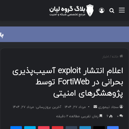
منو
ورود
جستجو برای
خانه
/
اخبار
اعلام انتشار exploit آسیب‌پذیری
بحرانی در FortiWeb توسط
پژوهشگرهای امنیتی
سجاد تیموری
ا
مرداد ۲۷, ۱۴۰۴
آخرین بروزرسانی: مرداد ۲۷, ۱۴۰۴
ر
۰
6
زمان تقریبی مطالعه 2 دقیقه
س
فیسبوک
ایکس
لینکداین
تامبلر
پینتریست
پاکت
اسکایپ
مسنجر
ا