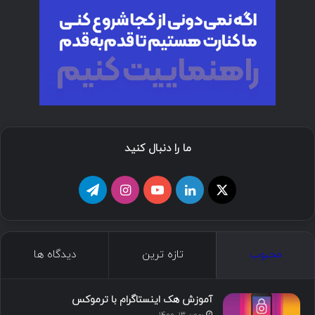
ما را دنبال کنید
ا
ل
ی
ا
ت
ی
ی
و
ی
ل
ک
ن
ت
ن
گ
محبوب
تازه ترین
دیدگاه ها
س
ک
ی
س
ر
د
و
ت
ا
آموزش هک اینستاگرام با ترموکس
بهمن ۱۳, ۱۴۰۰