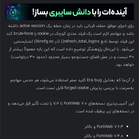
برای اجرای موفق حمله، قربانی باید در زمان حمله یک active session داشته
باشد و مهاجم لازم است یک فیلد عددی کوچک در cookie را brute-force کند.
این فیلد توسط تابع refresh_total_logins() (در libncfg.so) اعتبارسنجی
می‌شود. با این‌حال پژوهشگر توضیح داده است که این بازه معمولاً بیشتر از
۳۰ نیست و در عمل فضای جست‌وجو بسیار محدود (حدود ۳۰ درخواست)
خواهد بود.
از آن‌جا که به‌دلیل Era bug کلید صفر استفاده می‌شود، هر حدس مهاجم
به‌سرعت با بررسی پذیرش forged cookie قابل تست است.
این آسیب‌پذیری نسخه‌های FortiWeb 7.0 تا ۷٫۶ را تحت تأثیر قرار می‌دهد و
در نسخه‌های زیر برطرف شده است:
FortiWeb 7.6.4 و بالاتر
FortiWeb 7.4.8 و بالاتر