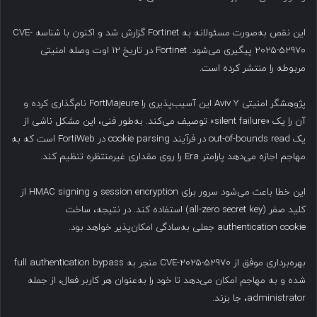
این نقص به‌صورت مسئولانه به Fortinet گزارش شد و اکنون با شناسه CVE-
2025-52970 پیگیری می‌شود. Fortinet در تاریخ ۱۲ اوت وصله امنیتی
مربوطه را منتشر کرده است.
پژوهشگر امنیتی Aviv Y این آسیب‌پذیری را FortMajeure نام‌گذاری کرده و
آن را یک «silent failure» توصیف می‌کند. به‌طور فنی، این مشکل ناشی از
یک out-of-bounds read در فرآیند cookie parsing در FortiWeb است که به
مهاجم اجازه می‌دهد پارامتر Era را روی مقداری غیرمنتظره تنظیم کند.
این خطا باعث می‌شود سرور برای session encryption و HMAC signing از
کلید صفر (all-zero secret key) استفاده کند. در نتیجه، ساخت
authentication cookie جعلی به‌سادگی امکان‌پذیر خواهد بود.
بهره‌برداری موفق از CVE-2025-52970 منجر به full authentication bypass
شده و به مهاجم امکان می‌دهد تا خود را به‌عنوان هر کاربر فعال، از جمله
administrator، جا بزند.