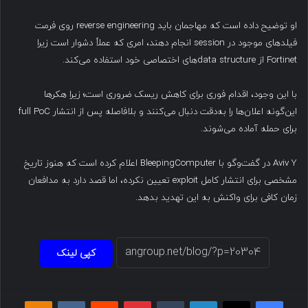
او توضیح داده است که مهاجمان باید reverse engineering روی فرمت
فیلدهای موجود در session انجام دهند، امری که عملاً دشوار است زیرا
Fortinet از data structureهای اختصاصی خود استفاده می‌کند.
با این وجود، اقدام فوری برای کاهش ریسک ضروری است؛ زیرا هکرها
این‌گونه اعلان‌ها را به‌دقت دنبال می‌کنند و بلافاصله پس از انتشار full PoC
برای حمله آماده می‌شوند.
Aviv Y در گفت‌وگو با BleepingComputer اعلام کرده است که هنوز تاریخ
مشخصی برای انتشار کامل exploit تعیین نکرده، اما قصد دارد به مدافعان
زمان کافی برای واکنش به این تهدید بدهد.
کپی لینک
فیسبوک
ایکس
لینکداین
تامبلر
پینتریست
Reddit
VKontakte
Odnoklassniki