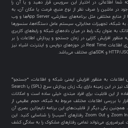
 شما اطلاعاتی در اختیار این سرویس قرار دهید و یا آن را
موجود در ماشین را صرف نظر از نوع منبع، فرمت یا مکان آن، به
صورت بلادرنگ فهرست بندی کند. این داده‌ها از منابع مختلفی مثل برنامه‌های سفارشی، App Serverها و وب
ط به شبکه، تجهیزات مخابراتی، سیستم عامل دستگاه‌ها، سنسورها
ک به عنوان یک رابط در میان داده‌های شبکه و رابط‌های کاربری
 منظور افزایش کارایی در زمان جستجو و پردازش اطلاعات را بر
عهده دارد. همچنین این سیستم برای جمع‌آوری اطلاعات Real Time در حوزه‌های دواپس و اینترنت اشیاء نیز
 اطلاعات به منظور افزایش ایمنی شبکه و اطلاعات، “جستجو”
نقطه آغازین فعالیت می‌باشد. نرم افزار اسپلانک نیز در این زمینه دارای یک زبان پردازش سرچ (SPL) یا Search
اصی است. استفاده از این قابلیت برای افراد مبتدی خیلی ساده است و امکانات
م‌افزار با بررسی اطلاعات مختلف مربوط به شبکه، حجم عظیمی از
. همچنین یکی دیگر از قابلیت‌های این برنامه تایم‌لاین بصری آن
است که می‌توانید با استفاده از قابلیت‌های Zoom In و Zoom Out رفتارهای آسیب‌زا را شناسایی کنید. این
عات غیرضروری می‌تواند تمامی رفتارهای مشکوک را به سادگی کشف