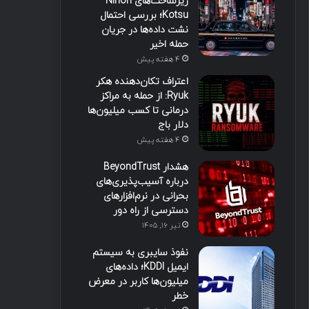
زیرساخت‌های Nihon
Kotsu؛ بررسی احتمال
نشت داده‌ها در جریان
حمله اخیر
4 هفته پیش
اعتراف تکان‌دهنده هکر
Ryuk: از حمله به مراکز
درمانی تا کسب میلیون‌ها
دلار باج
4 هفته پیش
هشدار BeyondTrust
درباره آسیب‌پذیری‌های
بحرانی در نرم‌افزارهای
دسترسی از راه دور
تیر ۱۶, ۱۴۰۵
نفوذ سایبری به سیستم
ایمیل KDDI؛ داده‌های
میلیون‌ها کاربر در معرض
خطر