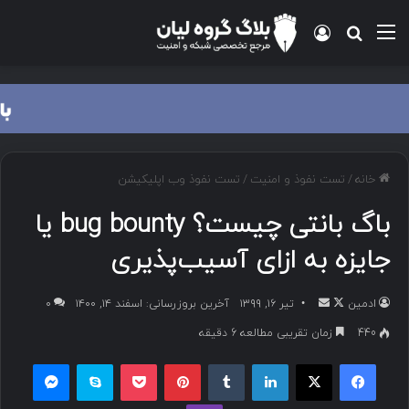
خانه
/
تست نفوذ و امنیت
/
تست نفوذ وب اپلیکیشن
باگ بانتی چیست؟ bug bounty یا
جایزه به ازای آسیب‌پذیری
ادمین
تیر ۱۶, ۱۳۹۹
آخرین بروزرسانی: اسفند ۱۴, ۱۴۰۰
۰
440
زمان تقریبی مطالعه 6 دقیقه