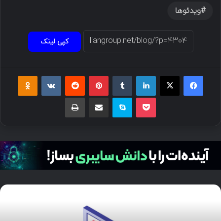
ویدئوها
کپی لینک