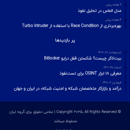
Footprinting و Reconnaissance چیست؟ آشنایی با روش‌های
جمع‌آوری اطلاعات در امنیت سایبری
محبوبترین ها
شهریور ۱۵, ۱۴۰۱
آشنایی با ماژول HackRF
تیر ۱۶, ۱۳۹۹
دانلود رایگان دوره LPIC 2
شهریور ۲۹, ۱۴۰۴
بدافزار SystemBC سرورهای آلوده VPS را به یک «مسیر پروکسی»
تبدیل می‌کند.
آخرین ویرایشات
2 هفته پیش
مدیریت ریسک در امنیت اطلاعات؛ مفاهیم، فرمول‌ها و مراحل چهارگانه
2 هفته پیش
مدل الماس در تحلیل نفوذ