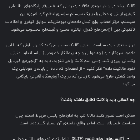
CJIS ریشه در اواخر دهه‌ی ۱۹۹۰ دارد، زمانی که اف‌بی‌آی پایگاه‌های اطلاعاتی
کیفری ایالتی و محلی را در یک سیستم سراسری ادغام کرد. امروزه این
سیستم، مرکز اعصاب برای تبادل داده‌های بیومتریک، سوابق کیفری و اطلاعات
تاکتیکی بین آژانس‌های فدرال، ایالتی، محلی و قبیله‌ای محسوب می‌شود.
در هسته‌ی خود، سیاست امنیتی CJIS تضمین می‌کند که هر طرفی که با این
داده‌ها سروکار دارد (چه دولتی و چه پیمانکار خصوصی) از استاندارد امنیتی
یکسانی پیروی کند. وقتی اسم CJIS را می‌شنوید، باید به “زنجیره‌ی غیرقابل
نفوذ مالکیت داده” فکر کنید – از لحظه‌ای که داده از پایانه‌ی موبایلی یک
واحد گشتی خارج می‌شود تا زمانی که در یک آزمایشگاه قانونی بایگانی
می‌گردد.
چه کسانی باید با
CJIS
تطابق داشته باشند؟
ممکن است تصور کنید CJIS تنها به اداره‌های پلیس مربوط است، چون
سیاست اف‌بی‌آی است. اما در واقع، دامنه‌ی آن بسیار گسترده‌تر است:
آژانس‌های اجرای قانون
(SLTF)
: شامل تمام نهادهای ایالتی، محلی،