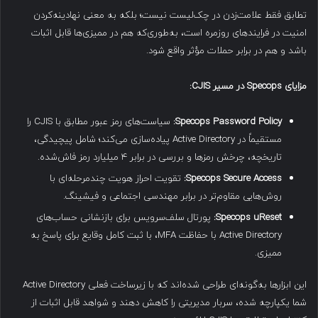
تطابق فقط علامت‌زدن در چک‌لیست نیست؛ بلکه به معنی نهادینه‌کردن
امنیت در فرایندهای روزمره است، به‌طوری‌که هم در ممیزی‌ها قابل اثبات
باشد و هم در برابر حملات مؤثر واقع شود.
مزایای
Specops
در مسیر
CJIS:
Specops Password Policy:
سیاست‌های رمز عبور مطابق با CJIS را
مستقیماً در Active Directory پیاده‌سازی می‌کند؛ شامل پیچیدگی،
تاریخچه، چرخش رمزها و بررسی در برابر ۴ میلیارد رمز فاش‌شده.
Specops Secure Access:
تقویت احراز هویت چندمرحله‌ای با
روش‌هایی مقاوم‌تر در برابر مهندسی اجتماعی و فیشینگ.
Specops uReset:
پورتال سلف‌سرویس برای بازنشانی حساب‌های
Active Directory با حفاظت MFA، با ثبت کامل وقایع برای پاسخ به
ممیزی.
این ابزارها به‌گونه‌ای طراحی شده‌اند که با زیرساخت فعلی Active Directory
شما یکپارچه شده، سربار مدیریتی را کاهش دهند و شواهد قابل اثبات از