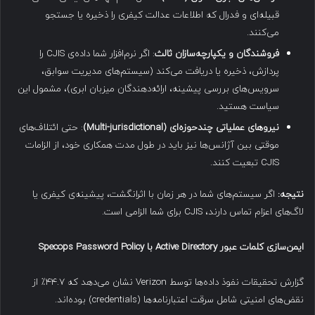
قبیله‌ای و فدرال که اطلاعات عدالت کیفری را ذخیره یا جستجو
می‌کنند.
فروشندگان و یکپارچه‌سازان ثالث
: اگر نرم‌افزار شما داده‌ی CJIS را
پردازش، ذخیره یا دریافت می‌کند (سیستم‌های مدیریت سوابق،
سرویس‌های بررسی پیشینه، ارائه‌دهندگان میزبان ابری)، مشمول این
سیاست هستید.
نیروهای عملیاتی چندحوزه‌ای
(Multi-jurisdictional)
: حتی ائتلاف‌های
موقتی بین آژانس‌ها نیز باید در طول مدت همکاری خود، از الزامات
CJIS تبعیت کنند.
نتیجه
:
اگر سیستم‌های شما در هر زمان با اثرانگشت، پیشینه‌ی کیفری یا
لاگ‌های اعزام تماس دارند، CJIS برای شما الزامی است.
ایمن‌سازی کلمات عبور
Active Directory
با
Specops Password Policy
گزارش تحقیقات نفوذ داده‌ها توسط Verizon نشان می‌دهد که ۴۴.۷٪ از
نقض‌های امنیتی شامل سرقت اعتبارنامه‌ها (credentials) بوده‌اند.