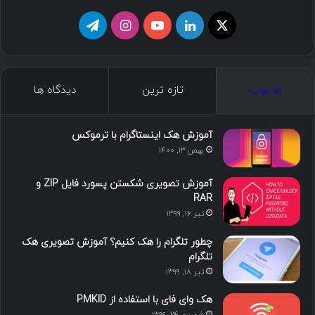
ا
ل
ی
ا
ت
ی
ی
و
ی
ل
ک
ن
ت
ن
گ
محبوب
تازه ترین
دیدگاه ها
س
ک
ی
س
ر
د
و
ت
ا
آموزش هک اینستاگرام با ترموکس
بهمن ۱۳, ۱۴۰۰
ا
ب
ا
م
آموزش تصویری شکستن پسورد فایل ZIP و
ی
گ
RAR
تیر ۱۶, ۱۳۹۹
ن
ر
چطور تلگرام را هک کنیم؟ آموزش تصویری هک
ا
تلگرام
تیر ۱۸, ۱۳۹۹
م
هک وای فای با استفاده از PMKID