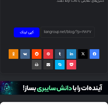
کنترل‌های تطابقی با CJIS ارائه دهند.
کپی لینک
فیسبوک
ایکس
لینکداین
تامبلر
پینتریست
Reddit
VKontakte
Odnoklassniki
پاکت
اسکایپ
اشتراک گذاری با ایمیل
چاپ