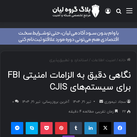
منو
ورود
جستجو برای
خانه
/
امنیت اطلاعات
/
استاندارد و تطبیق‌پذیری
نگاهی دقیق به الزامات امنیتی FBI
برای سیستم‌های CJIS
سجاد تیموری
ا
تیر ۲۱, ۱۴۰۴
آخرین بروزرسانی: تیر ۲۱, ۱۴۰۴
۰
ر
22
زمان تقریبی مطالعه 4 دقیقه
س
فیسبوک
ایکس
لینکداین
تامبلر
پینتریست
پاکت
اسکایپ
مسنجر
ا
ل
وایبر