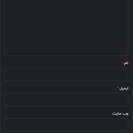
ی
د
گ
ا
ه
*
نام
*
ایمیل
*
وب‌ سایت