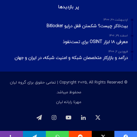
تیر ۱۸, ۱۳۹۹
گوگل شماره تلفن کاربران WhatsApp را ایندکس می‌کند
مهر ۱۳, ۱۴۰۴
خبرنگار BBC هدف تماس گروه باج‌افزاری برای همکاری در هک یک
شرکت رسانه‌ای قرار گرفت
تیر ۱۴, ۱۴۰۰
مقایسه فایروال‌های سخت‌افزاری بازار ایران
آخرین ویرایشات
2 هفته پیش
مدیریت ریسک در امنیت اطلاعات؛ مفاهیم، فرمول‌ها و مراحل چهارگانه
2 هفته پیش
مدل الماس در تحلیل نفوذ
4 هفته پیش
بهره‌برداری از Race Condition با استفاده از Turbo Intruder
پر بازدیدها