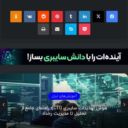
فیسبوک
ایکس
لینکداین
تامبلر
پینتریست
Reddit
VKontakte
Odnoklassniki
پاکت
اسکایپ
اشتراک گذاری با ایمیل
چاپ
آموزش‌های لیان
هوش تهدیدات سایبری (CTI)؛ راهنمای جامع از
تحلیل تا مدیریت رخداد