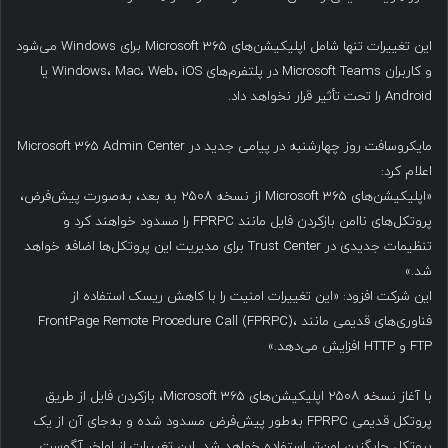
این تغییرات تنها شامل اپلیکیشن‌های Microsoft 365 برای Windows می‌شود
و کاربران Microsoft Teams در پلتفرم‌های Windows، Mac، Web، iOS یا
Android را تحت تأثیر قرار نخواهد داد.
مایکروسافت روز چهارشنبه در پیامی جدید در Microsoft 365 Admin Center
اعلام کرد:
«اپلیکیشن‌های Microsoft 365 از نسخه ۲۵۰۸ به بعد، به‌صورت پیش‌فرض،
پروتکل‌های ناامن بازکردن فایل مانند FPRPC را مسدود خواهند کرد و
تنظیمات جدیدی در Trust Center برای مدیریت این پروتکل‌ها اضافه خواهد
شد.»
این شرکت افزود: «این تغییرات امنیت را با کاهش ریسک استفاده از
فناوری‌های قدیمی مانند FrontPage Remote Procedure Call (FPRPC)،
FTP و HTTP افزایش می‌دهد.»
با آغاز نسخه ۲۵۰۸ اپلیکیشن‌های Microsoft 365، بازکردن فایل از طریق
پروتکل قدیمی FPRPC به‌طور پیش‌فرض مسدود شده و به‌جای آن از یک
پروتکل جایگزین امن‌تر استفاده خواهد شد. این تغییرات از اواخر آگوست