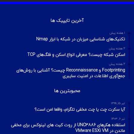
آخرین تایپیک ها
1 هفته پیش
تکنیک‌های شناسایی میزبان در شبکه با ابزار Nmap
2 هفته پیش
اسکن شبکه چیست؟ معرفی انواع اسکن و فلگ‌های TCP
2 هفته پیش
Footprinting و Reconnaissance چیست؟ آشنایی با روش‌های
جمع‌آوری اطلاعات در امنیت سایبری
محبوبترین ها
تیر ۱۵, ۱۳۹۹
آیا سکرت چت یا چت مخفی تلگرام، واقعا امن است؟
تیر ۶, ۱۴۰۳
استفاده هکرهای UNC3886 از روت کیت های لینوکس برای مخفی
ماندن در VMware ESXi VM