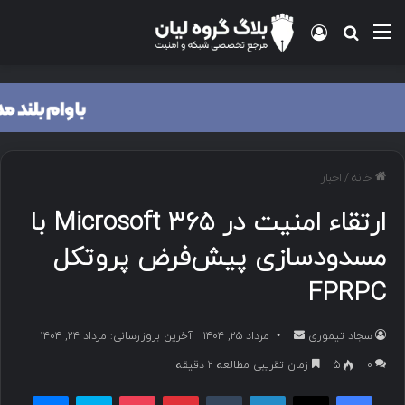
منو
ورود
جستجو برای
خانه
/
اخبار
ارتقاء امنیت در Microsoft 365 با
مسدودسازی پیش‌فرض پروتکل
FPRPC
سجاد تیموری
ا
مرداد ۲۵, ۱۴۰۴
آخرین بروزرسانی: مرداد ۲۴, ۱۴۰۴
ر
۰
5
زمان تقریبی مطالعه 2 دقیقه
س
فیسبوک
ایکس
لینکداین
تامبلر
پینتریست
پاکت
اسکایپ
مسنجر
ا