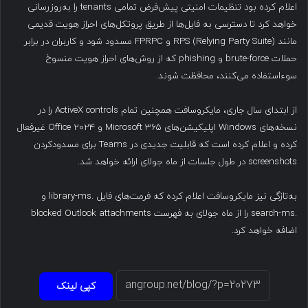
اعلام کرده بود تنظیمات امنیتی پیش‌فرض تمامی tenants را به‌روزرسانی
خواهد کرد تا دسترسی به فایل‌ها از طریق پروتکل‌های احراز هویت قدیمی
مانند RPS (Relying Party Suite) و FPRPC مسدود شود و کاربران در برابر
حملات brute-force و phishing که از روش‌های احراز هویت منسوخ
سوءاستفاده می‌کنند، محافظت شوند.
از ابتدای سال جاری، مایکروسافت همچنین تمام ActiveX controls را در
نسخه‌های Windows اپلیکیشن‌های Microsoft 365 و Office 2024 غیرفعال
کرده و اعلام کرده است که قابلیت جدیدی در Teams برای مسدودکردن
screenshots در طول جلسات از ماه جولای ارائه خواهد شد.
به‌تازگی نیز مایکروسافت اعلام کرده که فرمت‌های فایل .library-ms و
.search-ms را از ماه جولای به فهرست blocked Outlook attachments
اضافه خواهد کرد.
کپی لینک