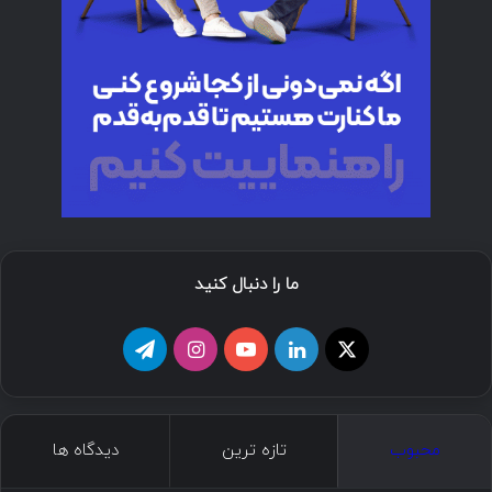
ما را دنبال کنید
ا
ل
ی
ا
ت
ی
ی
و
ی
ل
ک
ن
ت
ن
گ
محبوب
تازه ترین
دیدگاه ها
س
ک
ی
س
ر