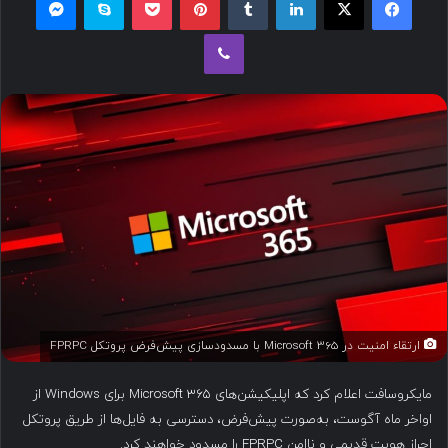
ل
وایبر
ب
ه
ا
ی
م
ی
ل
ارتقاء امنیت در Microsoft 365 با مسدودسازی پیش‌فرض پروتکل FPRPC
مایکروسافت اعلام کرد که اپلیکیشن‌های Microsoft 365 برای Windows از
اواخر ماه آگوست، به‌صورت پیش‌فرض، دسترسی به فایل‌ها از طریق پروتکل
احراز هویت قدیمی و ناامن FPRPC را مسدود خواهند کرد.