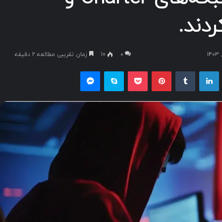
۰
10
زمان تقریبی مطالعه 2 دقیقه
یکس
لینکداین
تامبلر
پینتریست
پاکت
اسکایپ
مسنجر