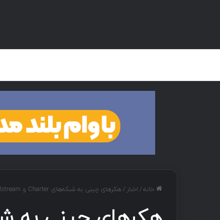
صفحه اصلی
هک و تست نفوذ
دان
خانه
/
اخبار
/
هکرهای چینی به شبکه‌های Charter و Windstream نفوذ کردند.