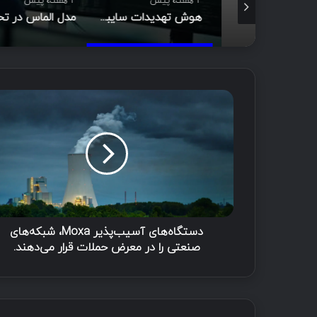
2 هفته پیش
2 هفته پیش
Footprinting و Reconnaissance چیست؟ آشنایی با روش‌های جمع‌آوری اطلاعات در امنیت سایبری
هوش تهدیدات سایبری (CTI)؛ راهنمای جامع از تحلیل تا مدیریت رخداد
د
س
ت
گ
ا
ه‌
ه
ا
ی
آ
دستگاه‌های آسیب‌پذیر Moxa، شبکه‌های
س
صنعتی را در معرض حملات قرار می‌دهند.
ی
ب‌
پ
ذ