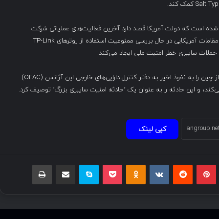
 شده است که دولت آمریکا قصد دارد آخرین فعالیت‌های عملیاتی شرکت
China Telecom را در ایالات متحده ممنوع کند. علاوه بر این، مقامات آمریکایی در حال بررسی ممنوعیت استفاده از روترهای TP-Link
 حملات سایبری خطر امنیت ملی ایجاد می‌کند.
وزارت خزانه‌داری همچنین هفته گذشته هکرهای حمایت‌شده از چین را به نفوذ اخیر به دفتر کنترل دارایی‌های خارجی این آژانس (OFAC)
‌کند، و این حادثه را به عنوان یک ‘حادثه امنیت سایبری بزرگ’ توصیف کرد.
کپی لینک
بلر
پینتریست
Reddit
VKontakte
Odnoklassniki
پاکت
اسکایپ
اشتراک گذاری با ایمیل
چاپ