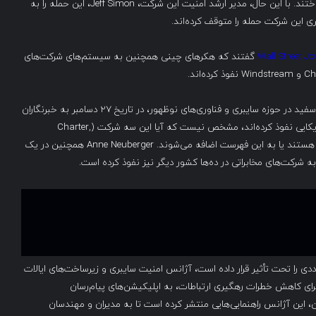
طریق شبکه یک ارائه‌دهنده خطوط سیمی مرتبط، به خطر انداختند. با این حال، مدیر ارشد امنیت این شرکت، Jeff Simon، این حمله را به
Wall Street Jo
گفتند که هکرهای چینی همچنین به سیستم‌های شرکت‌های
ند.
در حالی که Anne Neuberger، معاون مشاور امنیت ملی کاخ سفید در حوزه سایبری و فناوری‌های نوظهور، در تاریخ ۲۷ دسامبر به خبرنگاران
گفت که هکرهای چینی به سیستم‌های ۹ شرکت مخابراتی آمریکایی نفوذ کرده‌اند، مشخص نیست که آیا این سه شرکت (Charter,
Consolidated Communications, Windstream) جزو آن‌ها هستند یا به این فهرست اضافه می‌شوند. Anne Neuberger همچنین در یک
ی را تحت تأثیر قرار داده است، آژانس امنیت سایبری و زیرساخت‌های ایالات
ت که برای کاهش خطرات رهگیری ارتباطات، به اپلیکیشن‌های پیام‌رسان
S روی بیاورند. علاوه بر این، این آژانس راهنمایی‌هایی منتشر کرده است تا به مدیران و مهندسان