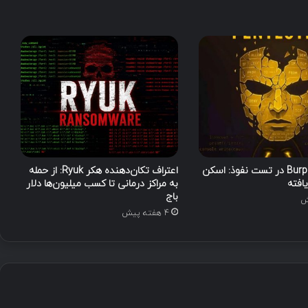
g
e
r
b
e
e
ع
ل
ی
ه
I
S
کاربرد Burp Suite در تست نفوذ: اسکن
اعتراف تکان‌دهنده هکر Ryuk: از حمله
P
افته
به مراکز درمانی تا کسب میلیون‌ها دلار
s
باج
د
4 هفته پیش
ر
خ
ا
و
ر
م
ی