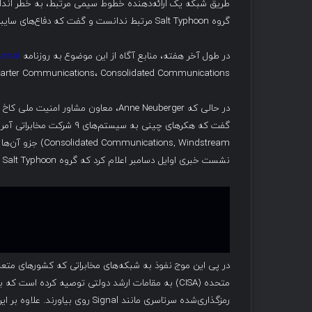
گروه Salt Typhoon مرتبط ندانست و گفت که دفاع‌های سایبری این شرکت حمله را متوقف کرده‌اند.
در طول آخر هفته، منابع آگاه از این موضوع به روزنامه
urnal
Charter Communications، Consolidated Communications و Windstream نفوذ کرده‌ا
نشست خبری اوایل دسامبر اعلام کرد که گروه Salt Typhoon به شرکت‌های مخابراتی در ده‌ها کشور دیگر نیز نفوذ کرده است.
در پی این موج نفوذ به شبکه‌های مخابراتی که کشورهای متعدد
متحده (CISA) به مقامات ارشد دولتی توصیه کرده اس
رمزگذاری‌شده سرتاسری مانند ignal