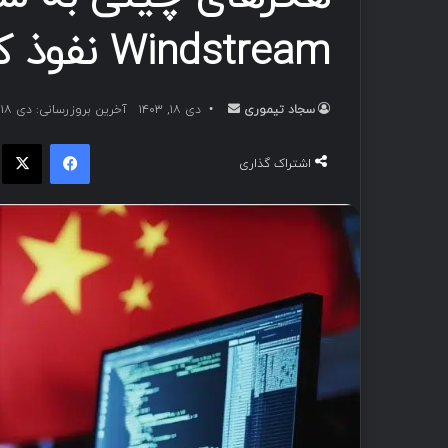
Windstream نفوذ کردند.
سجاد تیموری
ا
دی ۱۸, ۱۴۰۳
آخرین بروزرسانی: دی ۱۸, ۱۴۰۳
ر
فیسبوک
ا
س
اشتراک گذاری
ا
ل
ب
ه
ا
ی
م
ی
ل