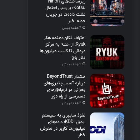
زیرساخت‌های Nihon
Kotsu؛ بررسی احتمال
نشت داده‌ها در جریان
حمله اخیر
3 هفته پیش
اعتراف تکان‌دهنده هکر
Ryuk: از حمله به مراکز
درمانی تا کسب میلیون‌ها
دلار باج
4 هفته پیش
هشدار BeyondTrust
درباره آسیب‌پذیری‌های
بحرانی در نرم‌افزارهای
دسترسی از راه دور
4 هفته پیش
نفوذ سایبری به سیستم
ایمیل KDDI؛ داده‌های
میلیون‌ها کاربر در معرض
خطر