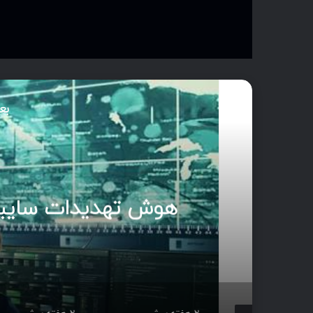
بع
آ
مدی