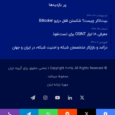
آموزش تصویری کرک نسخه Pro اسکنر Burpsuite
اردیبهشت ۲۱, ۱۴۰۴
اجرای حملات فیشینگ از طریق پروکسی معکوس HTTP با بهره‌گیری
از ابزار Modlishka
اسفند ۳, ۱۴۰۴
Predator با دسترسی سطح کرنل، نشانگرهای میکروفن و دوربین iOS
را غیرفعال می‌کند
آخرین ویرایشات
2 هفته پیش
مدیریت ریسک در امنیت اطلاعات؛ مفاهیم، فرمول‌ها و مراحل چهارگانه
2 هفته پیش
مدل الماس در تحلیل نفوذ
4 هفته پیش
بهره‌برداری از Race Condition با استفاده از Turbo Intruder
پر بازدیدها