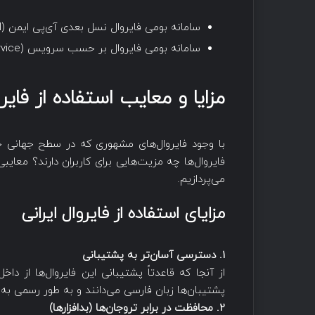
سامانه بومی فایروال نسل بعدی آی‌پی ایمن (IPImen Next Generation Firewall)
سامانه بومی فایروال بر حسب سرویس (IPImen NGFirewall as a Service)
مزایا و معایب استفاده از فایر
با وجود فایروال‌های مشهوری که در سطح جهانی خود ر
فایروال‌ها چه مزیت‌هایی برای کاربران دارند؟ معای
می‌پردازیم.
مزایای استفاده از فایروال ایرانی
1. دسترسی آسان‌تر به پشتیبانی
از آنجا که قاعدتاً پشتیبانی این فایروال‌ها از د
پشتیبان‌ها زبان فارسی می‌دانند و به طور رسمی ب
2. محافظت در برابر تروجان‌ها (بدافزارها)