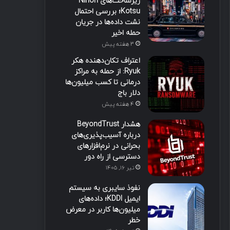
زیرساخت‌های Nihon
Kotsu؛ بررسی احتمال
نشت داده‌ها در جریان
حمله اخیر
3 هفته پیش
اعتراف تکان‌دهنده هکر
Ryuk: از حمله به مراکز
درمانی تا کسب میلیون‌ها
دلار باج
4 هفته پیش
هشدار BeyondTrust
درباره آسیب‌پذیری‌های
بحرانی در نرم‌افزارهای
دسترسی از راه دور
تیر ۱۶, ۱۴۰۵
نفوذ سایبری به سیستم
ایمیل KDDI؛ داده‌های
میلیون‌ها کاربر در معرض
خطر