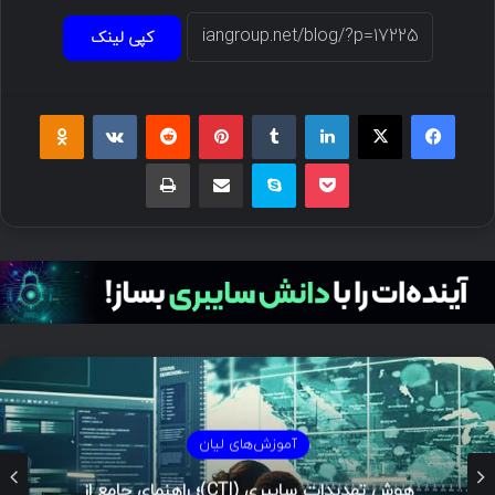
کپی لینک
فیسبوک
ایکس
لینکداین
تامبلر
پینتریست
Reddit
VKontakte
Odnoklassniki
پاکت
اسکایپ
اشتراک گذاری با ایمیل
چاپ
آموزش‌های لیان
هوش تهدیدات سایبری (CTI)؛ راهنمای جامع از