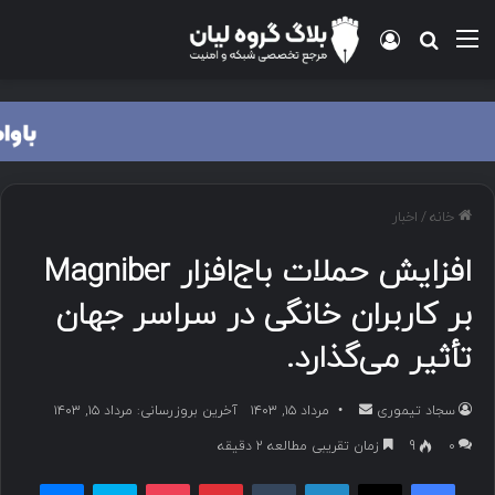
منو
ورود
جستجو برای
خانه
/
اخبار
افزایش حملات باج‌افزار Magniber
بر کاربران خانگی در سراسر جهان
تأثیر می‌گذارد.
سجاد تیموری
ا
مرداد ۱۵, ۱۴۰۳
آخرین بروزرسانی: مرداد ۱۵, ۱۴۰۳
ر
۰
9
زمان تقریبی مطالعه 2 دقیقه
س
فیسبوک
ایکس
لینکداین
تامبلر
پینتریست
پاکت
اسکایپ
مسنجر
ا