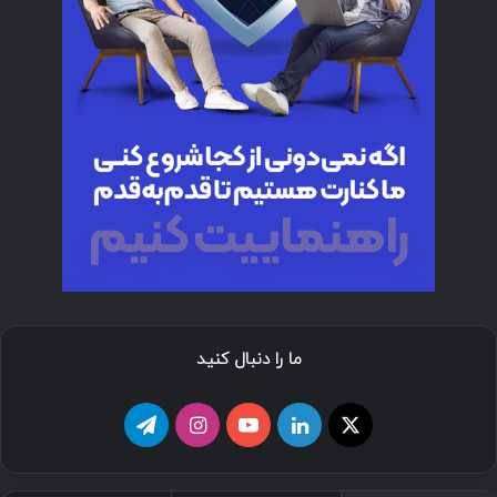
ما را دنبال کنید
ا
ل
ی
ا
ت
ی
ی
و
ی
ل