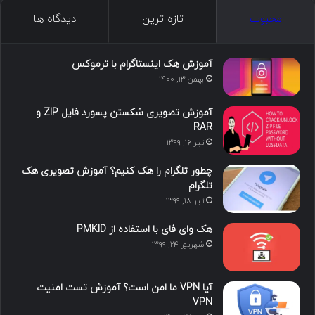
ک
ن
ت
ن
گ
محبوب
تازه ترین
دیدگاه ها
س
ک
ی
س
ر
د
و
ت
ا
آموزش هک اینستاگرام با ترموکس
بهمن ۱۳, ۱۴۰۰
ا
ب
ا
م
آموزش تصویری شکستن پسورد فایل ZIP و
ی
گ
RAR
تیر ۱۶, ۱۳۹۹
ن
ر
چطور تلگرام را هک کنیم؟ آموزش تصویری هک
ا
تلگرام
تیر ۱۸, ۱۳۹۹
م
هک وای فای با استفاده از PMKID
شهریور ۲۴, ۱۳۹۹
آیا VPN ما امن است؟ آموزش تست امنیت
VPN