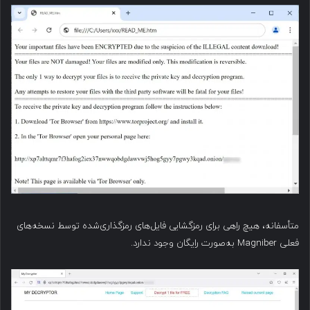
متأسفانه، هیچ راهی برای رمزگشایی فایل‌های رمزگذاری‌شده توسط نسخه‌های
فعلی Magniber به‌صورت رایگان وجود ندارد.