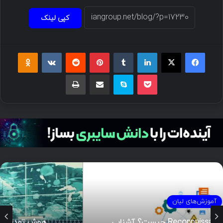
کپی لینک
فیسبوک
ایکس
لینکداین
تامبلر
پینتریست
Reddit
VKontakte
Odnoklassniki
پاکت
اسکایپ
اشتراک گذاری با ایمیل
چاپ
آموزش‌های لیان
هوش تهدیدات سایبری (CTI)؛ راهنمای جامع از