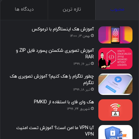
ک
ن
ت
ن
گ
محبوب
تازه ترین
دیدگاه ها
س
ک
ی
س
ر
د
و
ت
ا
آموزش هک اینستاگرام با ترموکس
بهمن ۱۳, ۱۴۰۰
ا
ب
ا
م
آموزش تصویری شکستن پسورد فایل ZIP و
ی
گ
RAR
تیر ۱۶, ۱۳۹۹
ن
ر
چطور تلگرام را هک کنیم؟ آموزش تصویری هک
ا
تلگرام
تیر ۱۸, ۱۳۹۹
م
هک وای فای با استفاده از PMKID
شهریور ۲۴, ۱۳۹۹
آیا VPN ما امن است؟ آموزش تست امنیت
VPN