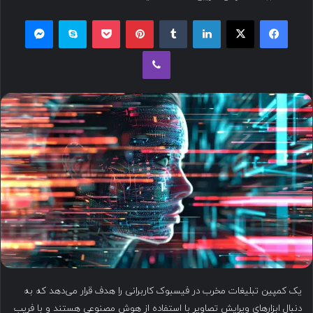
س
فیسبوک
ایکس
لینکداین
تامبلر
پینتریست
پاکت
اسکایپ
مسنجر
ا
ل
وایبر
ب
ه
ا
ی
م
ی
ل
یک کمپین تبلیغات مخرب در فیسبوک کاربرانی را هدف قرار می‌دهد که به
دنبال ابزارهای ویرایش تصاویر با استفاده از هوش مصنوعی هستند و با فریب