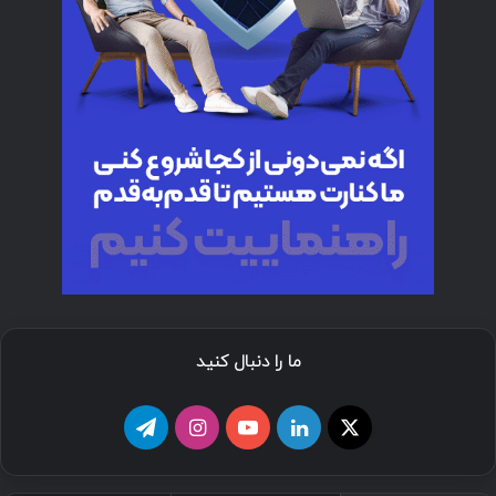
ما را دنبال کنید
ا
ل
ی
ا
ت
ی
ی
و
ی
ل