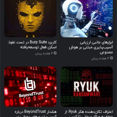
ابزارهای جانبی ارزیابی
کاربرد Burp Suite در تست نفوذ:
آسیب‌پذیری مبتنی بر هوش
اسکن فعال توسعه‌یافته
مصنوعی
4 هفته پیش
3 هفته پیش
اعتراف تکان‌دهنده هکر Ryuk: از
هشدار BeyondTrust درباره
حمله به مراکز درمانی تا کسب
آسیب‌پذیری‌های بحرانی در