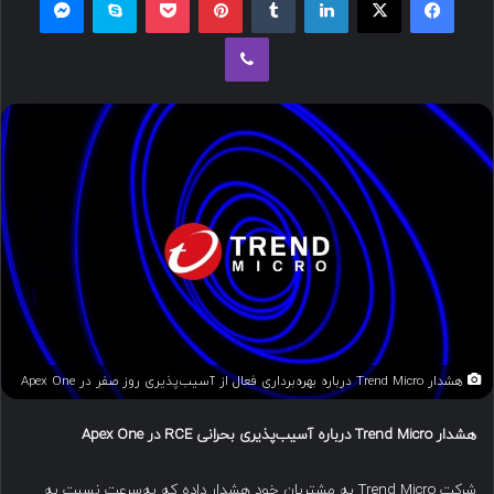
ل
وایبر
ب
ه
ا
ی
م
ی
ل
هشدار Trend Micro درباره بهره‌برداری فعال از آسیب‌پذیری روز صفر در Apex One
هشدار
Trend Micro
درباره آسیب‌پذیری بحرانی
RCE
در
Apex One
شرکت Trend Micro به مشتریان خود هشدار داده که به‌سرعت نسبت به