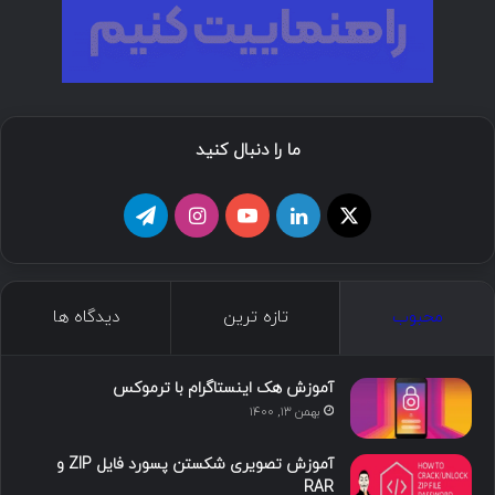
ما را دنبال کنید
ا
ل
ی
ا
ت
ی
ی
و
ی
ل
ک
ن
ت
ن
گ
محبوب
تازه ترین
دیدگاه ها
س
ک
ی
س
ر
د
و
ت
ا
آموزش هک اینستاگرام با ترموکس
بهمن ۱۳, ۱۴۰۰
ا
ب
ا
م
آموزش تصویری شکستن پسورد فایل ZIP و
ی
گ
RAR