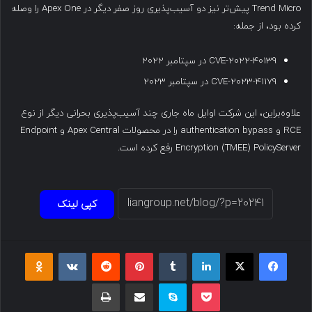
Trend Micro پیش‌تر نیز دو آسیب‌پذیری روز صفر دیگر در Apex One را وصله
کرده بود، از جمله:
CVE-2022-40139 در سپتامبر ۲۰۲۲
CVE-2023-41179 در سپتامبر ۲۰۲۳
علاوه‌براین، این شرکت اوایل ماه جاری چند آسیب‌پذیری بحرانی دیگر از نوع
RCE و authentication bypass را در محصولات Apex Central و Endpoint
Encryption (TMEE) PolicyServer رفع کرده است.
کپی لینک
فیسبوک
ایکس
لینکداین
تامبلر
پینتریست
Reddit
VKontakte
Odnoklassniki
پاکت
اسکایپ
اشتراک گذاری با ایمیل
چاپ