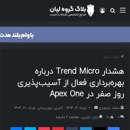
منو
ورود
جستجو برای
خانه
/
اخبار
هشدار Trend Micro درباره
بهره‌برداری فعال از آسیب‌پذیری
روز صفر در Apex One
سجاد تیموری
ا
مرداد ۲۱, ۱۴۰۴
آخرین بروزرسانی: مرداد ۲۰, ۱۴۰۴
ر
۰
10
زمان تقریبی مطالعه 2 دقیقه
س
فیسبوک
ایکس
لینکداین
تامبلر
پینتریست
پاکت
اسکایپ
مسنجر
ا