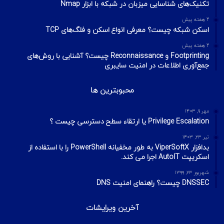
تکنیک‌های شناسایی میزبان در شبکه با ابزار Nmap
2 هفته پیش
اسکن شبکه چیست؟ معرفی انواع اسکن و فلگ‌های TCP
2 هفته پیش
Footprinting و Reconnaissance چیست؟ آشنایی با روش‌های
جمع‌آوری اطلاعات در امنیت سایبری
محبوبترین ها
مهر ۹, ۱۴۰۳
Privilege Escalation یا ارتقاء سطح دسترسی چیست ؟
تیر ۲۳, ۱۴۰۳
بدافزار ViperSoftX به طور مخفیانه PowerShell را با استفاده از
اسکریپت AutoIT اجرا می کند.
شهریور ۲۳, ۱۳۹۹
DNSSEC چیست؟ راهنمای امنیت DNS
آخرین ویرایشات