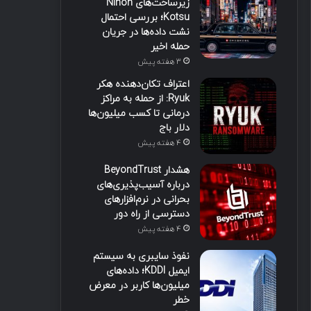
زیرساخت‌های Nihon
Kotsu؛ بررسی احتمال
نشت داده‌ها در جریان
حمله اخیر
3 هفته پیش
اعتراف تکان‌دهنده هکر
Ryuk: از حمله به مراکز
درمانی تا کسب میلیون‌ها
دلار باج
4 هفته پیش
هشدار BeyondTrust
درباره آسیب‌پذیری‌های
بحرانی در نرم‌افزارهای
دسترسی از راه دور
4 هفته پیش
نفوذ سایبری به سیستم
ایمیل KDDI؛ داده‌های
میلیون‌ها کاربر در معرض
خطر