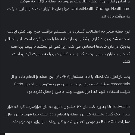
بر اساس اعلان های نقض اطلاعات مربوط به حمله باج‌افزار به شرکت
UnitedHealth Change Healthcare، مهاجمان ۶ ترابایت داده را از این شرکت
به سرقت برده اند.
این حمله منجر به اختلالات گسترده در سیستم مراقبت های بهداشتی ایالات
متحده شد و روند کاری پزشکان و داروخانه ها را مختل کرده است. این اختلال
به‌ویژه در داروخانه‌ها احساس می شد، زیرا نمی توانستند با بیمه پرداخت
کنند و بیماران مجبور بودند که هزینه کامل دارو را به صورت آزاد پرداخت
کنند.
باند باج‌افزار BlackCat با نام مستعار (ALPHV) این حمله را انجام داده و از
credentials سرقت شده برای ورود به سرویس دسترسی از راه دور Citrix
شرکت استفاده کرد، که احراز هویت چند عاملی را فعال نکرده بود.
UnitedHealth به پرداخت باج ۲۲ میلیون دلاری به باج افزاراعتراف کرد که قرار
بود از یک گروه وابسته که این حمله را انجام داده است جدا شود. با این حال،
عملیات BlackCat در عوض تعطیل شد و کل پرداخت را برای خود دزدیدند.