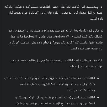
روز پنجشنبه، این شرکت یک اعلان نقض اطلاعات منتشر کرد و هشدار داد که
حمله باج‌افزار مقدار قابل توجهی از داده های مردم آمریکا را مورد هدف قرار
داده است.
در حالی که UnitedHealth به صراحت تعداد افراد مبتلا به این بیماری را به
اشتراک نگذاشته است، Andrew Witty، مدیر عامل UnitedHealth در طول
جلسه اظهار داشت که “شاید یک سوم” از تمام داده های سلامت آمریکا در
این حمله افشا شده است.
با توجه به اعلان نقض اطلاعات، مجموعه عظیمی از اطلاعات حساس به
سرقت رفته است، از جمله:
اطلاعات بیمه سلامت (مانند طرح‌ها/سیاست های اولیه، ثانویه یا دیگر،
شرکت‌های بیمه، شماره شناسه اعضا/گروه، و شماره شناسه
پرداخت‌کننده دولت )
اطلاعات بهداشتی (مانند شماره پرونده پزشکی، ارائه دهندگان،
تشخیص ها، داروها، نتایج آزمایش، تصاویر، مراقبت و درمان).