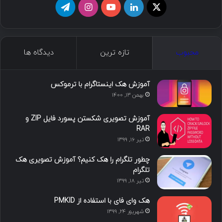
ا
ل
ی
ا
ت
ی
ی
و
ی
ل
ک
ن
ت
ن
گ
محبوب
تازه ترین
دیدگاه ها
س
ک
ی
س
ر
د
و
ت
ا
آموزش هک اینستاگرام با ترموکس
بهمن ۱۳, ۱۴۰۰
ا
ب
ا
م
آموزش تصویری شکستن پسورد فایل ZIP و
ی
گ
RAR
تیر ۱۶, ۱۳۹۹
ن
ر
چطور تلگرام را هک کنیم؟ آموزش تصویری هک
ا
تلگرام
تیر ۱۸, ۱۳۹۹
م
هک وای فای با استفاده از PMKID
شهریور ۲۴, ۱۳۹۹