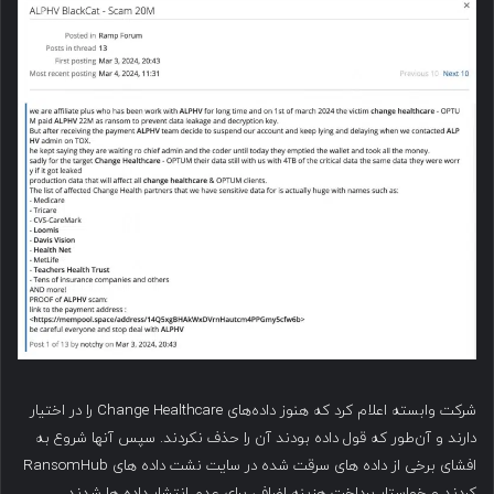
شرکت وابسته اعلام کرد که هنوز داده‌های Change Healthcare را در اختیار
دارند و آن‌طور که قول داده بودند آن را حذف نکردند. سپس آنها شروع به
افشای برخی از داده های سرقت شده در سایت نشت داده های RansomHub
کردند و خواستار پرداخت هزینه اضافی برای عدم انتشار داده ها شدند.