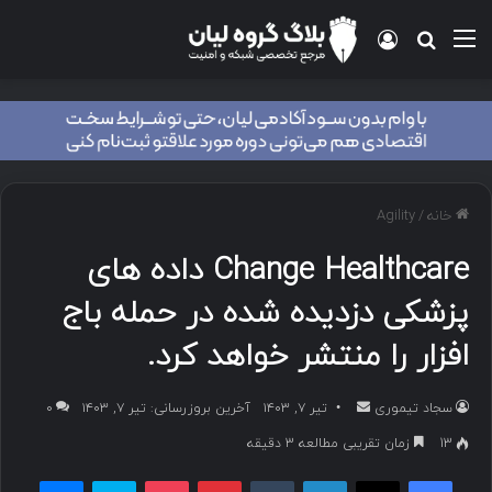
منو
ورود
جستجو برای
خانه
/
Agility
Change Healthcare داده های
پزشکی دزدیده شده در حمله باج
افزار را منتشر خواهد کرد.
سجاد تیموری
ا
تیر ۷, ۱۴۰۳
آخرین بروزرسانی: تیر ۷, ۱۴۰۳
۰
ر
13
زمان تقریبی مطالعه 3 دقیقه
س
فیسبوک
ایکس
لینکداین
تامبلر
پینتریست
پاکت
اسکایپ
مسنجر
ا