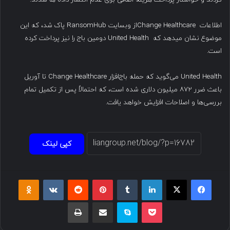
اطلاعات Change Healthcareاز وبسایت RansomHub پاک شد، که این
موضوع نشان میدهد که United Health دومین باج را نیز پرداخت کرده
است.
United Health می‌گوید که حمله باج‌افزار Change Healthcare تا آوریل
باعث ضرر ۸۷۲ میلیون دلاری شده است، که احتمالاً پس از تکمیل تمام
بررسی‌ها و اصلاحات افزایش خواهد یافت.
کپی لینک
فیسبوک
ایکس
لینکداین
تامبلر
پینتریست
Reddit
VKontakte
Odnoklassniki
پاکت
اسکایپ
اشتراک گذاری با ایمیل
چاپ