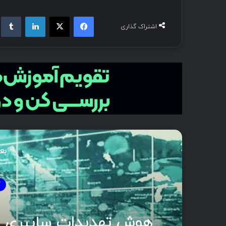
فیسبوک
ایکس
لینکداین
تام
اشتراک گذاری
بع
آمو
3 هفته پیش