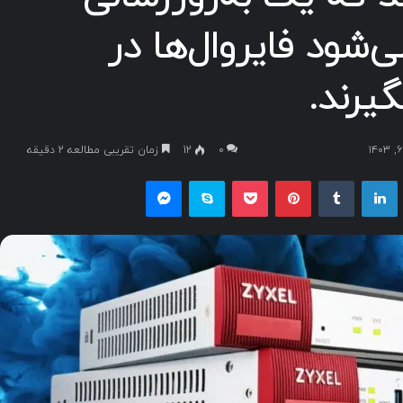
‌شود فایروال‌ها در
گیرند.
۰
12
زمان تقریبی مطالعه 2 دقیقه
یکس
لینکداین
تامبلر
پینتریست
پاکت
اسکایپ
مسنجر