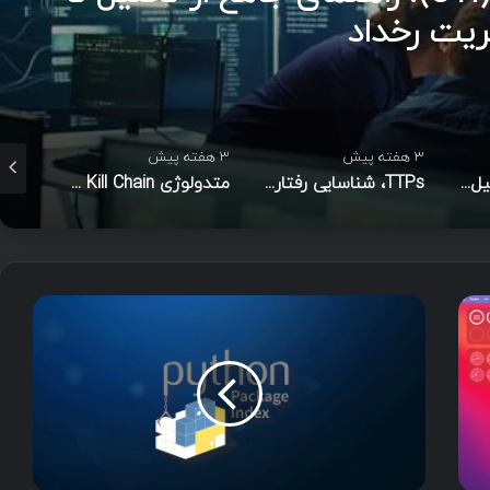
ت رخداد
3 هفته پیش
3 هفته پیش
4 هفته پیش
مدل الماس در تحلیل نفوذ
TTPs، شناسایی رفتاری مهاجم و شاخص‌های نفوذ در امنیت سایبری
متدولوژی Cyber Kill Chain
P
y
P
I
ی
ک
س
ی