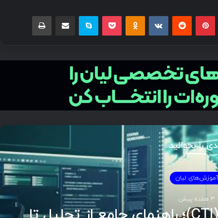
بلر
پینتریست
Reddit
VKontakte
Odnoklassniki
پاکت
اسکایپ
اشتراک گذاری با ایمیل
چاپ
دی را بخوانید
زش‌های لیان
هوش تهدیدات سایبری (CTI)؛ راهنمای جامع از تحلیل تا