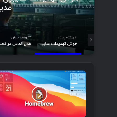
مدیری
3 هفته پیش
3 هفته پیش
Footprinting و Reconnaissance چیست؟ آشنایی با روش‌های جمع‌آوری اطلاعات در امنیت سایبری
هوش تهدیدات سایبری (CTI)؛ راهنمای جامع از تحلیل تا مدیریت رخداد
ت
ب
ل
ی
غ
ا
ت
ج