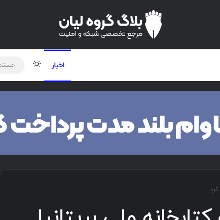
لود دوره و ابزار
برنامه نویسی
شبکه
اخبار
فزار Rhysida به کتابخانه ملی بریتانیا