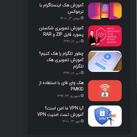
آموزش هک اینستاگرام با
ترموکس
بهمن ۱۳, ۱۴۰۰
اخبار
آموزش تصویری شکستن
پسورد فایل ZIP و RAR
تیر ۷, ۱۴۰۵
تیر ۱۶, ۱۳۹۹
GitHub ظاهراً بی‌خطر، شل
چطور تلگرام را هک کنیم؟
علیه عامل‌های ه
آموزش تصویری هک
تلگرام
تیر ۱۸, ۱۳۹۹
هک وای فای با استفاده از
PMKID
شهریور ۲۴, ۱۳۹۹
خرداد ۱۲, ۱۴۰۵
خرداد ۱۱, ۱۴۰۵
هکرها از نقص افشای اطلاعات در افزونه Gravity SMTP وردپرس سوءاستفاده می‌کنند
آلودگی بیش از ۳۰ بسته npm متعلق به Red Hat برای سرقت اطلاعات توسعه‌دهندگان
آیا VPN ما امن است؟
آموزش تست امنیت VPN
مهر ۲۲, ۱۴۰۰