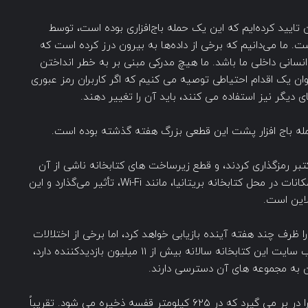
نون تایید کرده‌ایم که این یک حمله باج‌افزاری بوده است، توسط
 ما می‌دانیم که برخی از داده‌ها به بیرون درز کرده است که
 انسانی داخلی ما باشد. ما هیچ مدرکی مبنی بر به خطر انداختن
نوان یک اقدام احتیاطی توصیه می کنیم که اگر کاربران رمز عبوری
ی دیگر نیز استفاده می کنند، باید آن را تغییر دهند.
 حمله باج افزار پشت این قطعی بزرگ هفته گذشته بوده است.
مان سیستم‌های کتابخانه را در روز شنبه، 28 اکتبر رمزگذاری کردند، و قطع زیرساخت های کتابخانه ناشی از آن
همچنان بر سیستم‌های آنلاین، خدمات و برخی از امکانات در محل کتابخانه بریتانیا، مانند Wi-Fi، تأثیر می‌گذارد و این
این است.
ا ظرف چند هفته آینده بازیابی خواهد کرد، اما برخی از اختلالات
ممکن است برای مدت طولانی ادامه داشته باشد. وب سایت این کتابخانه سالانه بیش از 11 میلیون بازدیدکننده دارد،
مجموعه کتابخانه بریتانیا بیش از 150 میلیون مورد را در بر می گیرد که در 625 کیلومتر قفسه ذخیره می شود. تقریباً