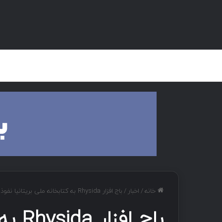
صفحه اصلی
هک و تست نفوذ
دان
خانه
/
اخبار
/
باج افزار Rhysida به کتابخانه ملی بریتانیا نفوذ کرد
باج ا