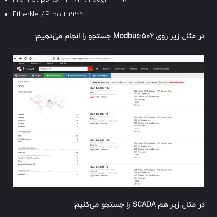
Profinet ports 34962 through 34964
EtherNet/IP port 2222
در مثال زیر روی Modbus:502 جستجو را انجام می‌دهیم:
در مثال زیر هم SCADA را جستجو می‌کنیم: