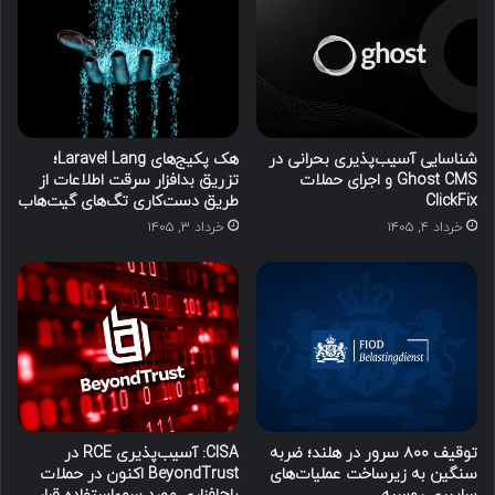
شناسایی آسیب‌پذیری بحرانی در
هک پکیج‌های Laravel Lang؛
Ghost CMS و اجرای حملات
تزریق بدافزار سرقت اطلاعات از
ClickFix
طریق دست‌کاری تگ‌های گیت‌هاب
خرداد ۴, ۱۴۰۵
خرداد ۳, ۱۴۰۵
توقیف ۸۰۰ سرور در هلند؛ ضربه
CISA: آسیب‌پذیری RCE در
سنگین به زیرساخت عملیات‌های
BeyondTrust اکنون در حملات