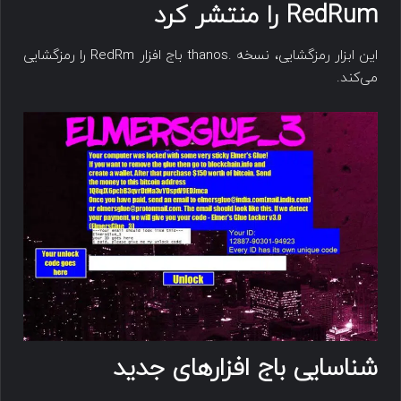
RedRum را منتشر کرد
این ابزار رمزگشایی، نسخه .thanos باج افزار RedRm را رمزگشایی
می‌کند.
شناسایی باج افزارهای جدید