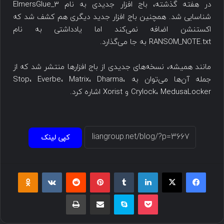
در هفته گذشته، باج افزار جدیدی به نام ElmersGlue_3
شناسایی شد. همچنین باج افزار جدید دیگری هم کشف شد که
اکستنشن اضافه نمی‌کند اما یادداشتی به نام
RANSOM_NOTE.txt به جا می‌گذارد.
مانند همیشه، نسخه‌های جدیدی از باج افزارها منتشر شد که از
جمله آن‌ها می‌توان به Stop، Everbe، Matrix، Dharma،
Crylock، MedusaLocker و Xorist اشاره کرد.
کپی لینک