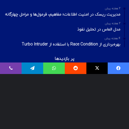
2 هفته پیش
مدیریت ریسک در امنیت اطلاعات؛ مفاهیم، فرمول‌ها و مراحل چهارگانه
2 هفته پیش
مدل الماس در تحلیل نفوذ
4 هفته پیش
بهره‌برداری از Race Condition با استفاده از Turbo Intruder
پر بازدیدها
اردیبهشت ۲۰, ۱۴۰۰
بیت‌لاکر چیست؟ شکستن قفل درایو Bitlocker
اسفند ۲۹, ۱۴۰۱
معرفی ۱۸ ابزار OSINT برای تست‌نفوذ
فروردین ۲, ۱۴۰۰
درآمد و بازارکار متخصصان شبکه و امنیت شبکه، در ایران و جهان