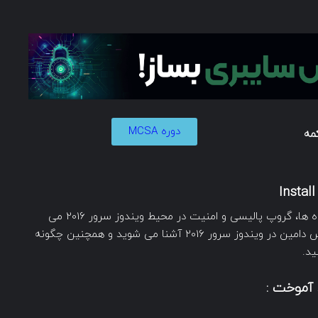
دوره MCSA
مه
اکتیو دایرکتوری پایه و اساس مدیریت کاربران و گروه ها، گروپ پالیسی و امنیت در محیط ویندوز سرور 2016 می
باشد. در این دوره با نحوه نصب و پیکربندی سرویس دامین در ویندوز سرور 2016 آشنا می شوید و همچنین چگونه
آموخت :