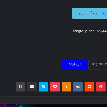
نلود دوره آموزشی
: liangroup.net
کپی لینک