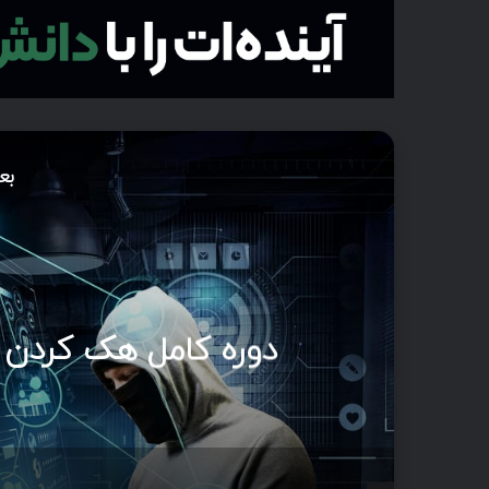
بع
دوره کامل هک کردن ر