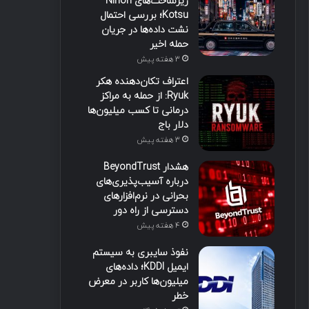
زیرساخت‌های Nihon
Kotsu؛ بررسی احتمال
نشت داده‌ها در جریان
حمله اخیر
3 هفته پیش
اعتراف تکان‌دهنده هکر
Ryuk: از حمله به مراکز
درمانی تا کسب میلیون‌ها
دلار باج
3 هفته پیش
هشدار BeyondTrust
درباره آسیب‌پذیری‌های
بحرانی در نرم‌افزارهای
دسترسی از راه دور
4 هفته پیش
نفوذ سایبری به سیستم
ایمیل KDDI؛ داده‌های
میلیون‌ها کاربر در معرض
خطر