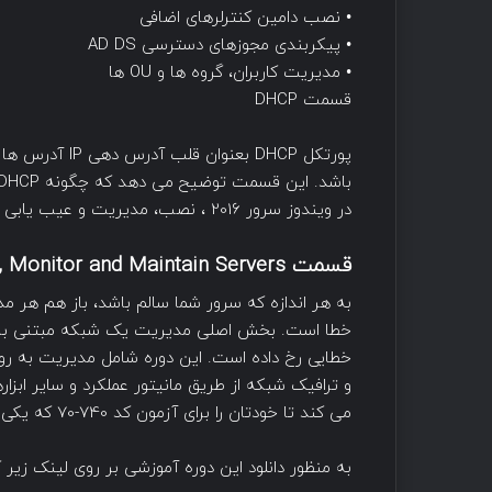
• نصب دامین کنترلرهای اضافی
• پیکربندی مجوزهای دسترسی AD DS
• مدیریت کاربران، گروه ها و OU ها
قسمت DHCP
پورتکل DHCP بع
در ویندوز سرور 2016 ، نصب، مدیریت و عیب یابی کرد.
قسمت Manage, Monitor and Maintain Servers
به هر اندازه که سرور شما سالم باشد، باز هم هر
خطا است. بخش اصلی مدیریت یک شبکه مبتنی بر وی
می کند تا خودتان را برای آزمون کد 740-70 که یکی از آزمون مدرک MCSA است آماده کنید.
به منظور دانلود این دوره آموزشی بر روی لینک زیر 