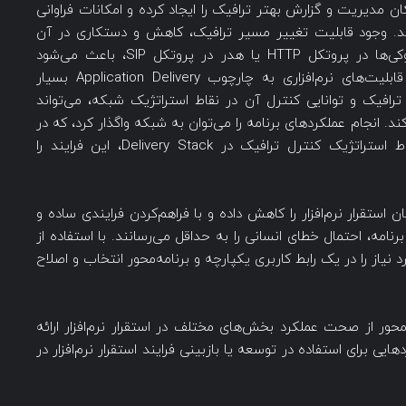
کان مدیریت و گزارش بهتر ترافیک را ایجاد کرده و امکانات فراوانی
ند. وجود قابلیت تغییر مسیر ترافیک، کاهش و دستکاری در آن
متناسب با پارامترهای برنامه‌ی تحت وب مثل کوکی‌ها در پروتکل HTTP یا هدر در پروتکل SIP، باعث می‌شود
ساده‌سازی زیرساخت‌های نرم‌افزاری و اضافه‌کردن قابلیت‌های نرم‌افزاری به چارچوب Application Delivery بسیار
افیک و توانایی کنترل آن در نقاط استراتژیک شبکه، می‌تواند
. انجام عملکردهای برنامه‌ را می‌توان به شبکه واگذار کرد، که در
این صورت می‌توان با انجام آن‌ها در یکی از نقاط استراتژیک کنترل ترافیک در Delivery Stack، این فرایند را
‌ای مدت‌زمان استقرار نرم‌افزار را کاهش داده و با فراهم‌کردن فرایندی ساده و
برنامه، احتمال خطای انسانی را به حداقل می‌رسانند. با استفاده از
 نیاز را در یک رابط کاربری یکپارچه و برنامه‌محور انتخاب و اصلاح
iAp چشم‌اندازی برنامه‌محور از صحت عملکرد بخش‌های مختلف در استقرار نرم‌افزار ارائه
یی برای استفاده در توسعه یا بازبینی فرایند استقرار نرم‌افزار در