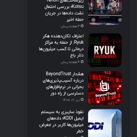
زیرساخت‌های Nihon
Kotsu؛ بررسی احتمال
نشت داده‌ها در جریان
حمله اخیر
3 هفته پیش
اعتراف تکان‌دهنده هکر
Ryuk: از حمله به مراکز
درمانی تا کسب میلیون‌ها
دلار باج
4 هفته پیش
هشدار BeyondTrust
درباره آسیب‌پذیری‌های
بحرانی در نرم‌افزارهای
دسترسی از راه دور
تیر ۱۶, ۱۴۰۵
نفوذ سایبری به سیستم
ایمیل KDDI؛ داده‌های
میلیون‌ها کاربر در معرض
خطر