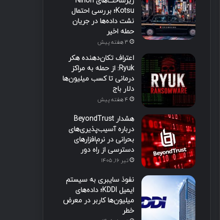
زیرساخت‌های Nihon
Kotsu؛ بررسی احتمال
نشت داده‌ها در جریان
حمله اخیر
3 هفته پیش
اعتراف تکان‌دهنده هکر
Ryuk: از حمله به مراکز
درمانی تا کسب میلیون‌ها
دلار باج
4 هفته پیش
هشدار BeyondTrust
درباره آسیب‌پذیری‌های
بحرانی در نرم‌افزارهای
دسترسی از راه دور
تیر ۱۶, ۱۴۰۵
نفوذ سایبری به سیستم
ایمیل KDDI؛ داده‌های
میلیون‌ها کاربر در معرض
خطر