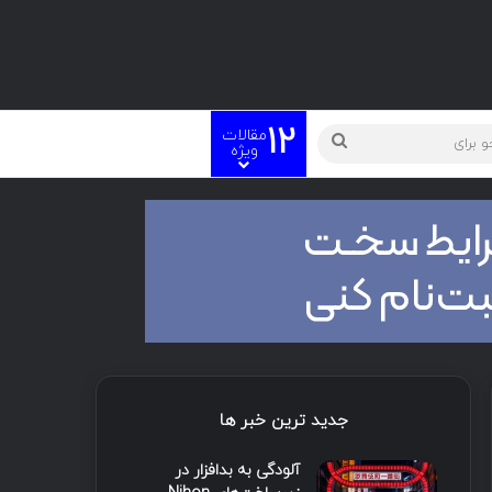
12
مقالات
ته
جستجو
ویژه
برای
جدید ترین خبر ها
آلودگی به بدافزار در