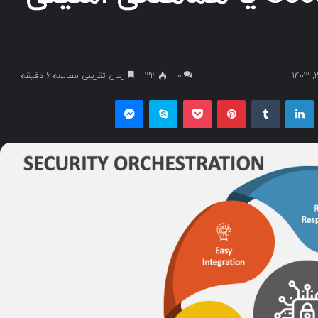
۰
33
زمان تقریبی مطالعه 6 دقیقه
یکس
لینکداین
تامبلر
پینتریست
پاکت
اسکایپ
مسنجر