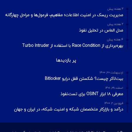
1 هفته پیش
اسکن شبکه چیست؟ معرفی انواع اسکن و فلگ‌های TCP
2 هفته پیش
Footprinting و Reconnaissance چیست؟ آشنایی با روش‌های
جمع‌آوری اطلاعات در امنیت سایبری
محبوبترین ها
آذر ۱۴, ۱۴۰۳
روسیه رهبر بازار دارک وب Hydra را به حبس ابد محکوم کرد.
دی ۱۱, ۱۴۰۰
راهنمای Log4Shell برای همه
شهریور ۲۳, ۱۴۰۴
هکرها در حمله GhostAction به GitHub موفق به سرقت هزاران
Secret شدند
آخرین ویرایشات
2 هفته پیش
مدیریت ریسک در امنیت اطلاعات؛ مفاهیم، فرمول‌ها و مراحل چهارگانه